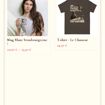
Mug Blanc Strasbourgeoise
T-shirt - Le Chasseur
!
24,50
€
12,00
€
–
15,50
€