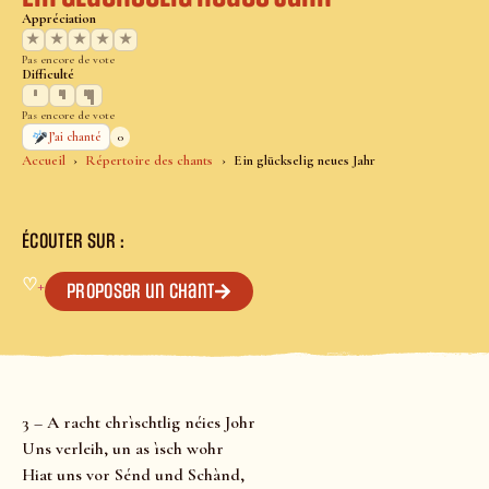
Appréciation
★
★
★
★
★
Pas encore de vote
Difficulté
Pas encore de vote
0
J’ai chanté
Accueil
Répertoire des chants
Ein glückselig neues Jahr
ÉCOUTER SUR :
♡
+
Proposer un chant
3 – A racht chrìschtlig néies Johr
Uns verleih, un as ìsch wohr
Hiat uns vor Sénd und Schànd,