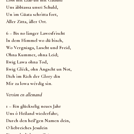
Loss mìt Liab un mìt Gaduld
Uns àbbiassa unsri Schuld,
Un ìm Güata schrìtta fort,
Àller Zitta, àller Ort.
6 – Bis no lànger Lawesfrìscht
Ìn dem Hìmmel wo dü bìsch,
Wo Vergniaga, Luscht und Freid,
Ohna Kummer, ohna Leid;
Ewig Lawa ohna Tod,
Ewig Gléck, ohn Àngscht un Not,
Dich ìm Rich der Glory din
Mìr za lowa wérdig sìn.
Version en allemand
1 – Ein glückselig neues Jahr
Uns ô Heiland wiederfahr;
Durch den heil’gen Namen dein,
O liebreiches Jesulein