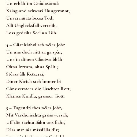
Un erhàlt ìm Gnàdastànd:
Kriag und schwari Hungersnot,
Unvermüata beesa Tod,
Alli Unglécksfall vertriib,
Loss gedeiha Seel un Liib.
4 – Güat kàtholisch néies Johr
Un uns doch nìtt za ga spàr,
Uns ìn dinem Glàuiwa bhàlt
Ohna Ìrrtum, ohna Spàlt ;
Stérza àlli Ketzerei;
Diner Kìrich steh ìmmer bi
Gànz zersteer die Làschter Rott,
Kleines Kìndla, grosser Gott.
5 – Tugendriches néies Johr,
Mìt Verdienschta gross versah;
Uff die rachta Bàhn uns fiahr,
Dàss mìr nia mìssfàlla dìr;