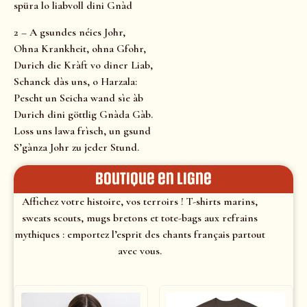
spüra lo liabvoll dini Gnàd
2 – A gsundes néies Johr,
Ohna Krankheit, ohna Gfohr,
Durich die Kràft vo diner Liab,
Schanck dàs uns, o Harzala:
Pescht un Seicha wand sìe àb
Durich dini göttlig Gnàda Gàb.
Loss uns lawa frìsch, un gsund
S’gànza Johr zu jeder Stund.
Boutique en ligne
Affichez votre histoire, vos terroirs ! T-shirts marins,
sweats scouts, mugs bretons et tote-bags aux refrains
mythiques : emportez l’esprit des chants français partout
avec vous.