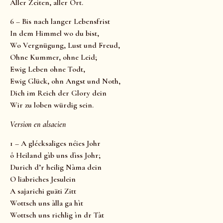
Aller Zeiten, aller Ort.
6 – Bis nach langer Lebensfrist
In dem Himmel wo du bist,
Wo Vergnügung, Lust und Freud,
Ohne Kummer, ohne Leid;
Ewig Leben ohne Todt,
Ewig Glück, ohn Angst und Noth,
Dich im Reich der Glory dein
Wir zu loben würdig sein.
Version en alsacien
1 – A glécksaliges néies Johr
ô Heiland gìb uns dìss Johr;
Durich d’r heilig Nàma dein
O liabriches Jesulein
A sajarichi guäti Zitt
Wottsch uns àlla ga hìt
Wottsch uns richlig ìn dr Tàt