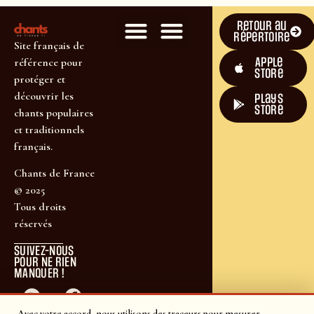
Retour au
répertoire
Site français de
Apple
référence pour
Store
protéger et
découvrir les
plays
store
chants populaires
et traditionnels
français.
Chants de France
© 2025
Tous droits
réservés
SUIVEZ-NOUS
POUR NE RIEN
MANQUER !
Avec votre accord, nous utilisons des traceurs pour mesurer