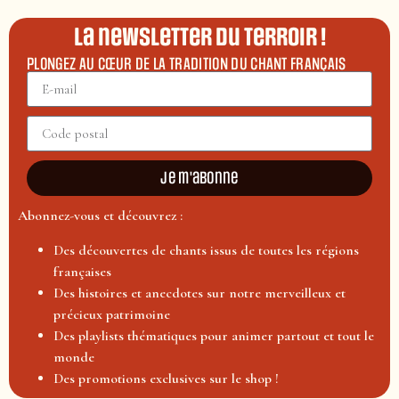
La newsletter du terroir !
PLONGEZ AU CŒUR DE LA TRADITION DU CHANT FRANÇAIS
Je m'abonne
Abonnez-vous et découvrez :
Des découvertes de chants issus de toutes les régions
françaises
Des histoires et anecdotes sur notre merveilleux et
précieux patrimoine
Des playlists thématiques pour animer partout et tout le
monde
Des promotions exclusives sur le shop !