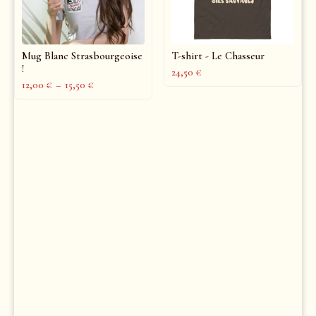
Mug Blanc Strasbourgeoise
T-shirt - Le Chasseur
!
24,50
€
12,00
€
–
15,50
€