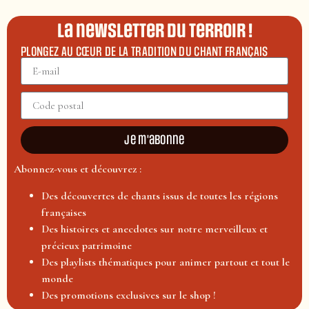
La newsletter du terroir !
PLONGEZ AU CŒUR DE LA TRADITION DU CHANT FRANÇAIS
Je m'abonne
Abonnez-vous et découvrez :
Des découvertes de chants issus de toutes les régions
françaises
Des histoires et anecdotes sur notre merveilleux et
précieux patrimoine
Des playlists thématiques pour animer partout et tout le
monde
Des promotions exclusives sur le shop !