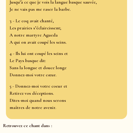
Jusqu’à ce que je vois la langue basque sauvée,
Je ne vais pas me raser la barbe.
3 - Le coq avait chanté,
Les prairies s’éclaircissent;
A notre martyre Agueda
A qui on avait coupé les seins.
4 - Ils lui ont coupé les seins et
Le Pays basque dit:
Sans la longue et douce longe
Donnez-moi votre cœur.
5 - Donnez-moi votre coeur et
Retirez vos déceptions.
Dites-moi quand nous serons
maîtres de notre avenir.
Retrouvez ce chant dans :