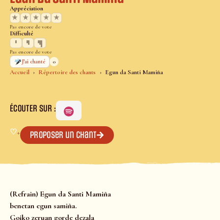
Appréciation
★
★
★
★
★
Pas encore de vote
Difficulté
Pas encore de vote
0
J’ai chanté
Accueil
Répertoire des chants
Egun da Santi Mamiña
ÉCOUTER SUR :
♡
+
Proposer un chant
(Refrain) Egun da Santi Mamiña
benetan egun samiña.
Goiko zeruan gorde dezala