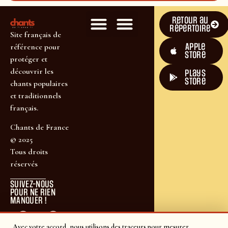
Retour au
répertoire
Site français de
Apple
référence pour
Store
protéger et
découvrir les
plays
store
chants populaires
et traditionnels
français.
Chants de France
© 2025
Tous droits
réservés
SUIVEZ-NOUS
POUR NE RIEN
MANQUER !
Avec votre accord, nous utilisons des traceurs pour mesurer