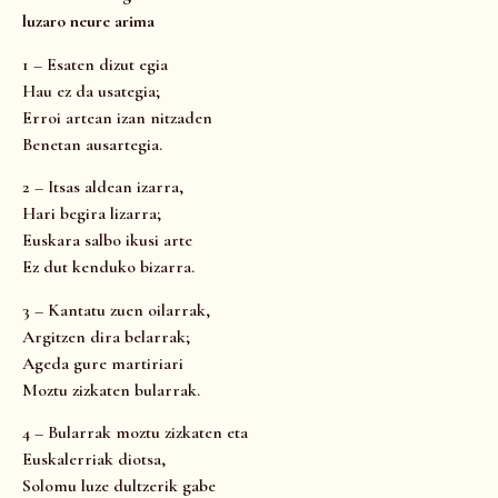
luzaro neure arima
1 – Esaten dizut egia
Hau ez da usategia;
Erroi artean izan nitzaden
Benetan ausartegia.
2 – Itsas aldean izarra,
Hari begira lizarra;
Euskara salbo ikusi arte
Ez dut kenduko bizarra.
3 – Kantatu zuen oilarrak,
Argitzen dira belarrak;
Ageda gure martiriari
Moztu zizkaten bularrak.
4 – Bularrak moztu zizkaten eta
Euskalerriak diotsa,
Solomu luze dultzerik gabe