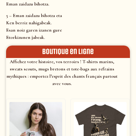
Eman zaidazu bihotza.
5 – Eman zaidazu bihotza eta
Ken berriz nahigabeak.
Esan noiz garen izanen gure
Etorkizunen jabeak.
Boutique en ligne
Affichez votre histoire, vos terroirs ! T-shirts marins,
sweats scouts, mugs bretons et tote-bags aux refrains
mythiques : emportez l’esprit des chants français partout
avec vous.