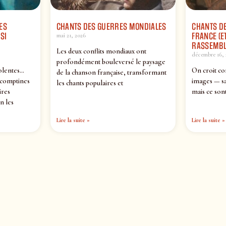
ES
CHANTS DES GUERRES MONDIALES
CHANTS DE
SI
FRANCE (ET
mai 21, 2026
RASSEMBL
Les deux conflits mondiaux ont
décembre 16, 
profondément bouleversé le paysage
olentes…
On croit co
de la chanson française, transformant
 comptines
images — sa
les chants populaires et
ires
mais ce sont
n les
Lire la suite »
Lire la suite »