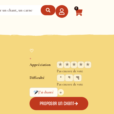
0
♡
+
★
★
★
★
★
Appréciation
Pas encore de vote
Difficulté
Pas encore de vote
0
J’ai chanté
Proposer un chant