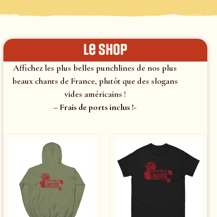
le shop
Affichez les plus belles punchlines de nos plus
beaux chants de France, plutôt que des slogans
vides américains !
– Frais de ports inclus !-