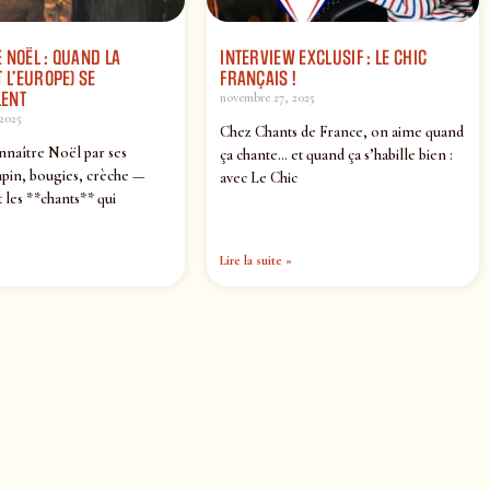
 NOËL : QUAND LA
INTERVIEW EXCLUSIF : LE CHIC
 L’EUROPE) SE
FRANÇAIS !
ENT
novembre 27, 2025
2025
Chez Chants de France, on aime quand
nnaître Noël par ses
ça chante… et quand ça s’habille bien :
pin, bougies, crèche —
avec Le Chic
 les **chants** qui
Lire la suite »