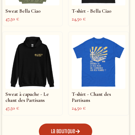
Sweat Bella Ciao
T-shirt - Bella Ciao
47,50
€
24,50
€
Sweat à capuche - Le
T-shirt - Chant des
chant des Partisans
Partisans
47,50
€
24,50
€
La boutique