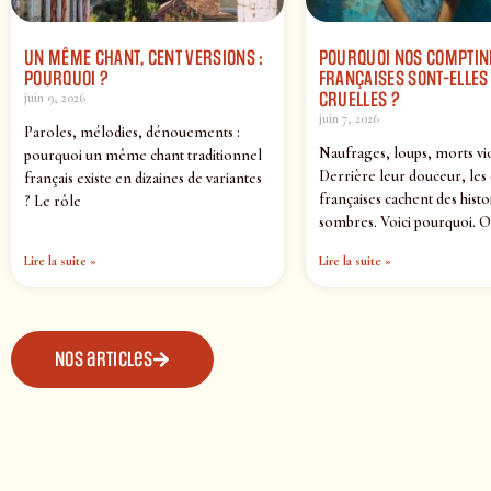
UN MÊME CHANT, CENT VERSIONS :
POURQUOI NOS COMPTIN
POURQUOI ?
FRANÇAISES SONT-ELLES 
CRUELLES ?
juin 9, 2026
juin 7, 2026
Paroles, mélodies, dénouements :
Naufrages, loups, morts vi
pourquoi un même chant traditionnel
Derrière leur douceur, les
français existe en dizaines de variantes
françaises cachent des histo
? Le rôle
sombres. Voici pourquoi. O
Lire la suite »
Lire la suite »
Nos articles