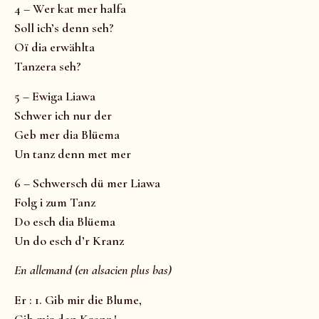
4 – Wer kat mer halfa
Soll ich’s denn seh?
Oï dia erwählta
Tanzera seh?
5 – Ewiga Liawa
Schwer ich nur der
Geb mer dia Blüema
Un tanz denn met mer
6 – Schwersch dü mer Liawa
Folg i zum Tanz
Do esch dia Blüema
Un do esch d’r Kranz
En allemand (en alsacien plus bas)
Er : 1. Gib mir die Blume,
Gib mir den Kranz !