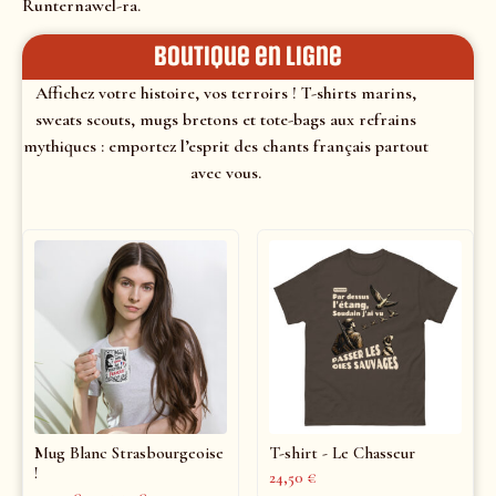
Runternawel-ra.
Boutique en ligne
Affichez votre histoire, vos terroirs ! T-shirts marins,
sweats scouts, mugs bretons et tote-bags aux refrains
mythiques : emportez l’esprit des chants français partout
avec vous.
Mug Blanc Strasbourgeoise
T-shirt - Le Chasseur
!
24,50
€