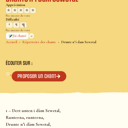
Appréciation
★
★
★
★
★
Pas encore de vote
Difficulté
Pas encore de vote
0
J’ai chanté
Accueil
Répertoire des chants
Drunte n’i dam Sewetal
ÉCOUTER SUR :
♡
+
Proposer un chant
1 – Dert unten i dàm Sewetal,
Runterna, runterna,
Drunte n’i dàm Sewetal,