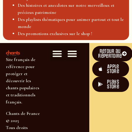
Des histoires et anecdotes sur notre merveilleux et
précieux patrimoine
Des playlists thématiques pour animer partout et tout le
monde
Des promotions exclusives sur le shop !
Retour au
répertoire
Site français de
Apple
référence pour
Store
protéger et
découvrir les
plays
store
chants populaires
et traditionnels
français.
Chants de France
© 2025
Tous droits