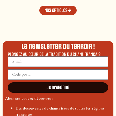
Nos articles
La newsletter du terroir !
PLONGEZ AU CŒUR DE LA TRADITION DU CHANT FRANÇAIS
Je m'abonne
Abonnez-vous et découvrez :
Des découvertes de chants issus de toutes les régions
françaises