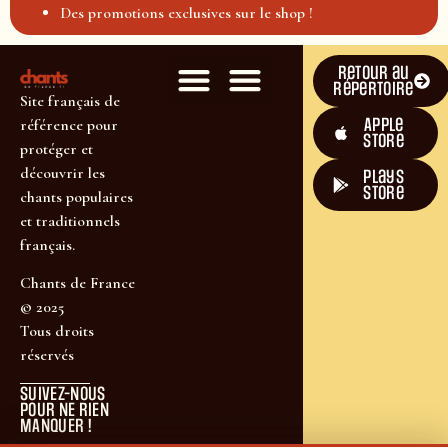
Des promotions exclusives sur le shop !
Retour au
répertoire
Site français de
Apple
référence pour
Store
protéger et
découvrir les
plays
store
chants populaires
et traditionnels
français.
Chants de France
© 2025
Tous droits
réservés
SUIVEZ-NOUS
POUR NE RIEN
MANQUER !