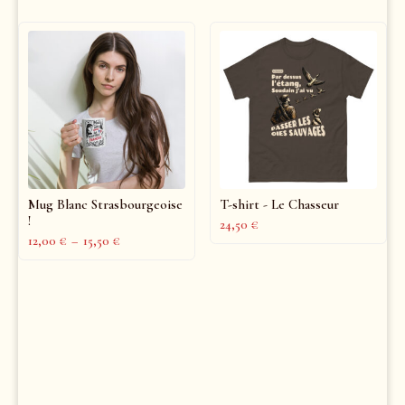
Mug Blanc Strasbourgeoise
T-shirt - Le Chasseur
!
24,50
€
12,00
€
–
15,50
€