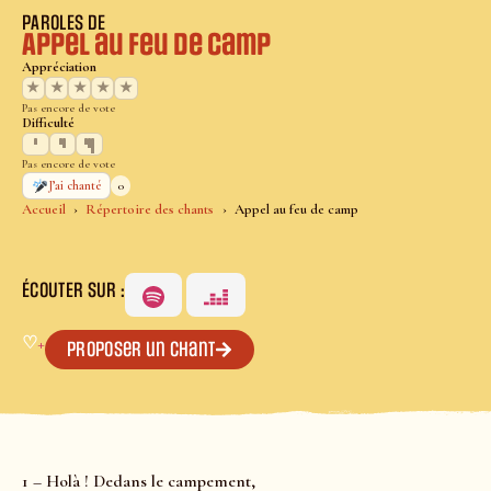
PAROLES DE
Appel au feu de camp
Appréciation
★
★
★
★
★
Pas encore de vote
Difficulté
Pas encore de vote
0
J’ai chanté
Accueil
Répertoire des chants
Appel au feu de camp
ÉCOUTER SUR :
♡
+
Proposer un chant
1 – Holà ! Dedans le campement,