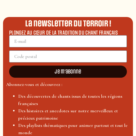
La newsletter du terroir !
PLONGEZ AU CŒUR DE LA TRADITION DU CHANT FRANÇAIS
Je m'abonne
Abonnez-vous et découvrez :
Des découvertes de chants issus de toutes les régions
françaises
Des histoires et anecdotes sur notre merveilleux et
précieux patrimoine
Des playlists thématiques pour animer partout et tout le
monde