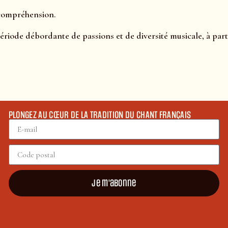
 compréhension.
période débordante de passions et de diversité musicale, à par
PLONGEZ AU CŒUR DE LA TRADITION DU CHANT FRANÇAIS
Je m'abonne