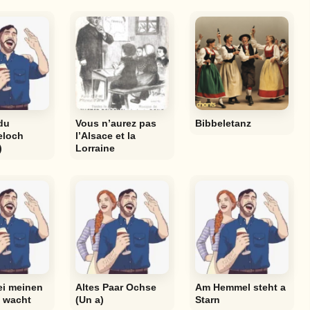
du
Vous n’aurez pas
Bibbeletanz
eloch
l’Alsace et la
)
Lorraine
ei meinen
Altes Paar Ochse
Am Hemmel steht a
 wacht
(Un a)
Starn