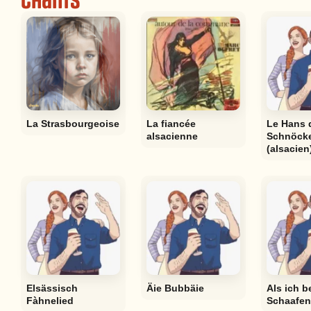
Chants
La Strasbourgeoise
La fiancée
Le Hans 
alsacienne
Schnöck
(alsacien
Elsässisch
Äie Bubbäie
Als ich b
Fàhnelied
Schaafen