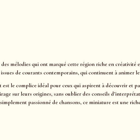
des mélodies qui ont marqué cette région riche en créativité 
 issues de courants contemporains, qui continuent à animer les
t est le complice idéal pour ceux qui aspirent à découvrir et p
clairage sur leurs origines, sans oublier des conseils d’interp
simplement passionné de chansons, ce miniature est une riches