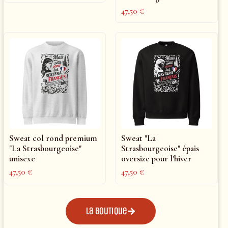
47,50
€
Sweat col rond premium
Sweat "La
"La Strasbourgeoise"
Strasbourgeoise" épais
unisexe
oversize pour l'hiver
47,50
€
47,50
€
La boutique