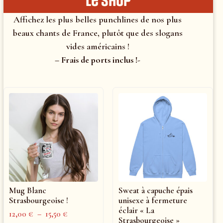
le shop
Affichez les plus belles punchlines de nos plus
beaux chants de France, plutôt que des slogans
vides américains !
– Frais de ports inclus !-
Mug Blanc
Sweat à capuche épais
Strasbourgeoise !
unisexe à fermeture
éclair « La
12,00
€
–
15,50
€
Strasbourgeoise »