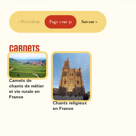
« Précédent
Page 1 sur 51
Suivant »
Carnets
Carnets de
chants de métier
et vie rurale en
France
Chants religieux
en France