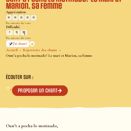
Marion, sa femme
Appréciation
★
★
★
★
★
Pas encore de vote
Difficulté
Pas encore de vote
0
J’ai chanté
Accueil
Répertoire des chants
Ount’a pocha lo motinado? Le mari et Marion, sa femme
ÉCOUTER SUR :
♡
+
Proposer un chant
Oun’t a pocha lo motinado,