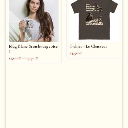
Mug Blanc Strasbourgeoise
T-shirt - Le Chasseur
!
24,50
€
12,00
€
–
15,50
€