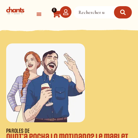
Panneau de gestion des cookies
0
PAROLES DE
Ount’a pocha lo motinado? Le mari et