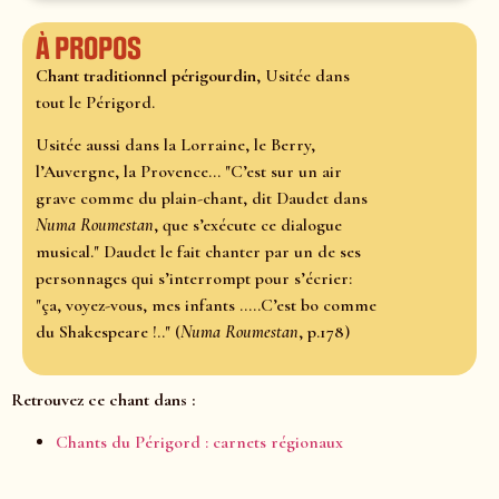
À propos
Chant traditionnel périgourdin
, Usitée dans
tout le Périgord.
Usitée aussi dans la Lorraine, le Berry,
l’Auvergne, la Provence... "C’est sur un air
grave comme du plain-chant, dit Daudet dans
Numa Roumestan
, que s’exécute ce dialogue
musical." Daudet le fait chanter par un de ses
personnages qui s’interrompt pour s’écrier:
"ça, voyez-vous, mes infants .....C’est bo comme
du Shakespeare !.." (
Numa Roumestan
, p.178)
Retrouvez ce chant dans :
Chants du Périgord : carnets régionaux