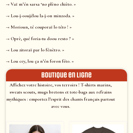
-« Vaï m’én sarsa ‘no plèno chièto. »
-« Lou-j-ooujélou la-j-on minzoda. »
-« Morioun, té couporaï lo této ! »
-« Oprè, qué foria-tu doou resto ? »
-« Lou zitoraï par lo fénètro. »
-« Lou cey, lou ça n’én foron féto. »
Boutique en ligne
Affichez votre histoire, vos terroirs ! T-shirts marins,
sweats scouts, mugs bretons et tote-bags aux refrains
mythiques : emportez l’esprit des chants français partout
avec vous.