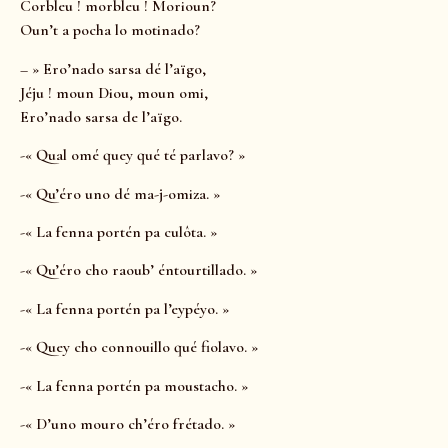
Corbleu ! morbleu ! Morioun?
Oun’t a pocha lo motinado?
– » Ero’nado sarsa dé l’aïgo,
Jéju ! moun Diou, moun omi,
Ero’nado sarsa de l’aïgo.
-« Qual omé quey qué té parlavo? »
-« Qu’éro uno dé ma-j-omiza. »
-« La fenna portén pa culôta. »
-« Qu’éro cho raoub’ éntourtillado. »
-« La fenna portén pa l’eypéyo. »
-« Quey cho connouillo qué fiolavo. »
-« La fenna portén pa moustacho. »
-« D’uno mouro ch’éro frétado. »