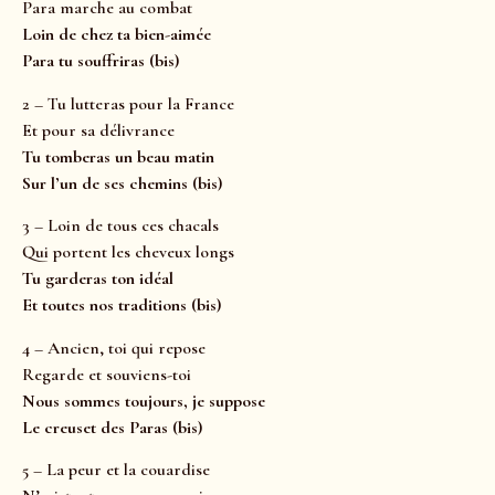
Para marche au combat
Loin de chez ta bien-aimée
Para tu souffriras
(bis)
2 – Tu lutteras pour la France
Et pour sa délivrance
Tu tomberas un beau matin
Sur l’un de ses chemins
(bis)
3 – Loin de tous ces chacals
Qui portent les cheveux longs
Tu garderas ton idéal
Et toutes nos traditions
(bis)
4 – Ancien, toi qui repose
Regarde et souviens-toi
Nous sommes toujours, je suppose
Le creuset des Paras
(bis)
5 – La peur et la couardise