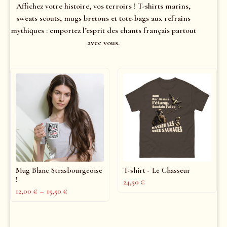
Affichez votre histoire, vos terroirs ! T-shirts marins,
sweats scouts, mugs bretons et tote-bags aux refrains
mythiques : emportez l’esprit des chants français partout
avec vous.
Mug Blanc Strasbourgeoise
T-shirt - Le Chasseur
!
24,50
€
12,00
€
–
15,50
€