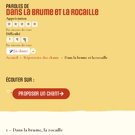
PAROLES DE
Dans la brume et la rocaille
Appréciation
★
★
★
★
★
Pas encore de vote
Difficulté
Pas encore de vote
0
J’ai chanté
Accueil
Répertoire des chants
Dans la brume et la rocaille
ÉCOUTER SUR :
♡
+
Proposer un chant
1 – Dans la brume, la rocaille