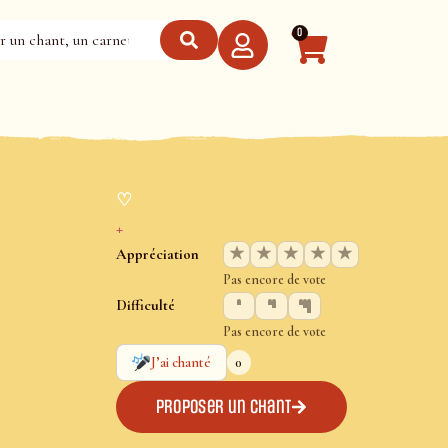
0
♡
+
★
★
★
★
★
Appréciation
Pas encore de vote
Difficulté
Pas encore de vote
0
J’ai chanté
Proposer un chant