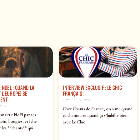
 NOËL : QUAND LA
INTERVIEW EXCLUSIF : LE CHIC
 L’EUROPE) SE
FRANÇAIS !
ENT
novembre 27, 2025
2025
Chez Chants de France, on aime quand
nnaître Noël par ses
ça chante… et quand ça s’habille bien :
pin, bougies, crèche —
avec Le Chic
 les **chants** qui