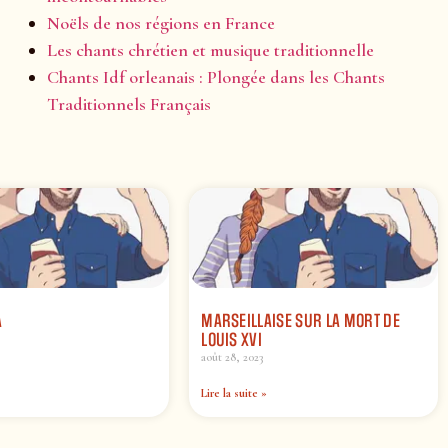
Noëls de nos régions en France
Les chants chrétien et musique traditionnelle
Chants Idf orleanais : Plongée dans les Chants
Traditionnels Français
A
MARSEILLAISE SUR LA MORT DE
LOUIS XVI
août 28, 2023
Lire la suite »