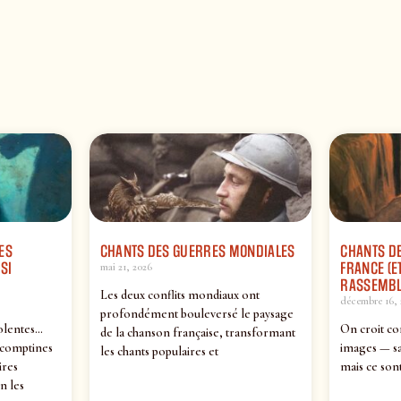
ES
CHANTS DES GUERRES MONDIALES
CHANTS DE
SI
FRANCE (ET
mai 21, 2026
RASSEMBL
Les deux conflits mondiaux ont
décembre 16, 
profondément bouleversé le paysage
olentes…
On croit co
de la chanson française, transformant
 comptines
images — sa
les chants populaires et
ires
mais ce sont
n les