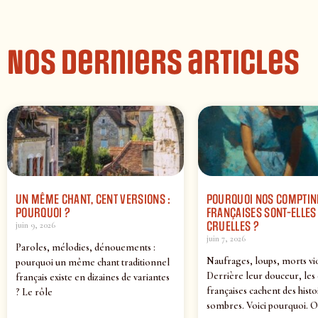
Nos derniers articles
UN MÊME CHANT, CENT VERSIONS :
POURQUOI NOS COMPTIN
POURQUOI ?
FRANÇAISES SONT-ELLES 
CRUELLES ?
juin 9, 2026
juin 7, 2026
Paroles, mélodies, dénouements :
Naufrages, loups, morts vi
pourquoi un même chant traditionnel
Derrière leur douceur, les
français existe en dizaines de variantes
françaises cachent des histo
? Le rôle
sombres. Voici pourquoi. O