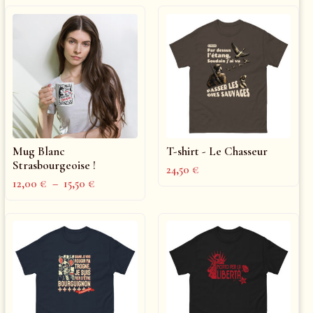
Mug Blanc
T-shirt - Le Chasseur
Strasbourgeoise !
24,50
€
12,00
€
–
15,50
€