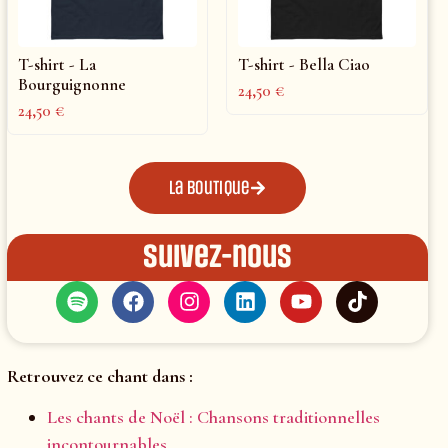
T-shirt - La
T-shirt - Bella Ciao
Bourguignonne
24,50
€
24,50
€
La boutique
Suivez-nous
Retrouvez ce chant dans :
Les chants de Noël : Chansons traditionnelles
incontournables