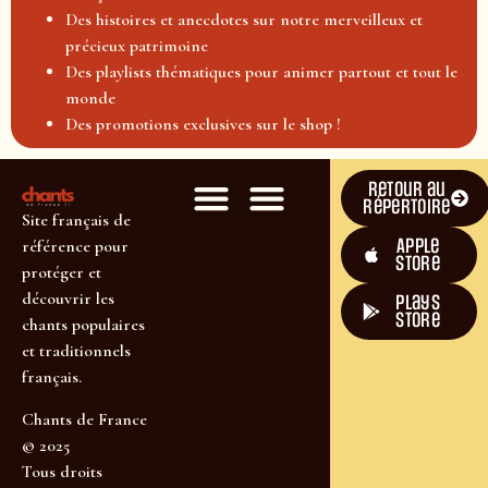
Des histoires et anecdotes sur notre merveilleux et
précieux patrimoine
Des playlists thématiques pour animer partout et tout le
monde
Des promotions exclusives sur le shop !
Retour au
répertoire
Site français de
Apple
référence pour
Store
protéger et
découvrir les
plays
store
chants populaires
et traditionnels
français.
Chants de France
© 2025
Tous droits