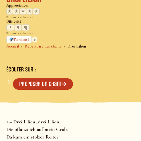
Appréciation
★
★
★
★
★
Pas encore de vote
Difficulté
Pas encore de vote
0
J’ai chanté
Accueil
Répertoire des chants
Drei Lilien
ÉCOUTER SUR :
♡
+
Proposer un chant
1 – Drei Lilien, drei Lilien,
Die pflanzt ich auf mein Grab.
Da kam ein stolzer Reiter