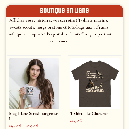
Boutique en ligne
Affichez votre histoire, vos terroirs ! T-shirts marins,
sweats scouts, mugs bretons et tote-bags aux refrains
mythiques : emportez l’esprit des chants français partout
avec vous.
Mug Blanc Strasbourgeoise
T-shirt - Le Chasseur
!
24,50
€
12,00
€
–
15,50
€