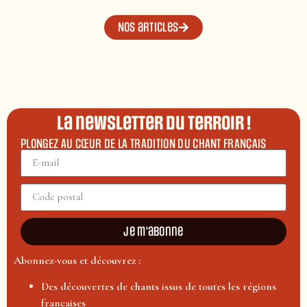
Nos articles
La newsletter du terroir !
PLONGEZ AU CŒUR DE LA TRADITION DU CHANT FRANÇAIS
Je m'abonne
Abonnez-vous et découvrez :
Des découvertes de chants issus de toutes les régions
françaises