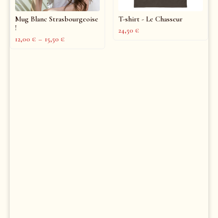
Mug Blanc Strasbourgeoise
T-shirt - Le Chasseur
!
24,50
€
12,00
€
–
15,50
€