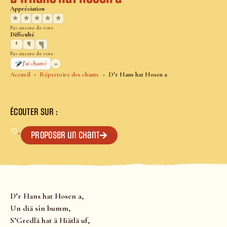
Appréciation
★
★
★
★
★
Pas encore de vote
Difficulté
Pas encore de vote
0
J’ai chanté
Accueil
Répertoire des chants
D’r Hans hat Hosen a
ÉCOUTER SUR :
♡
+
Proposer un chant
D’r Hans hat Hosen a,
Un diä sîn bumm,
S’Gredlä hat ä Hiätlä uf,