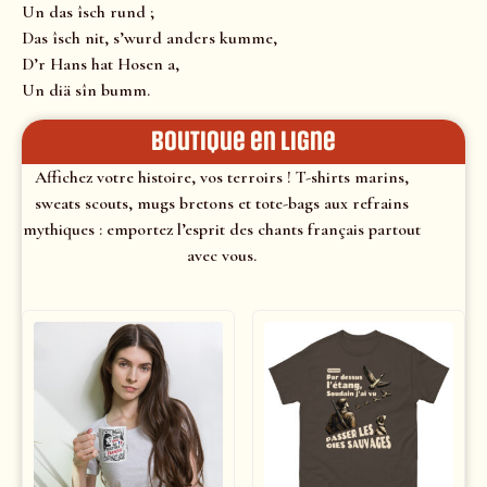
Un das îsch rund ;
Das îsch nit, s’wurd anders kumme,
D’r Hans hat Hosen a,
Un diä sîn bumm.
Boutique en ligne
Affichez votre histoire, vos terroirs ! T-shirts marins,
sweats scouts, mugs bretons et tote-bags aux refrains
mythiques : emportez l’esprit des chants français partout
avec vous.