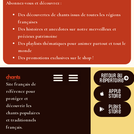
Abonnez-vous et découvrez :
Des découvertes de chants issus de toutes les régions
françaises
Des histoires et anecdotes sur notre merveilleux et
précieux patrimoine
Des playlists thématiques pour animer partout et tout le
monde
Des promotions exclusives sur le shop !
Retour au
répertoire
Site français de
Apple
référence pour
Store
protéger et
découvrir les
plays
store
chants populaires
et traditionnels
français.