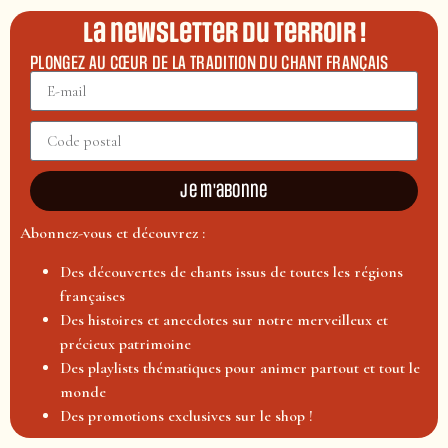
La newsletter du terroir !
PLONGEZ AU CŒUR DE LA TRADITION DU CHANT FRANÇAIS
Je m'abonne
Abonnez-vous et découvrez :
Des découvertes de chants issus de toutes les régions
françaises
Des histoires et anecdotes sur notre merveilleux et
précieux patrimoine
Des playlists thématiques pour animer partout et tout le
monde
Des promotions exclusives sur le shop !