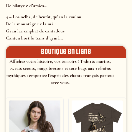
De bilatye e d’amics…
4 – Los oelhs, de beutàt, qu’an la coulou
De la mountàgne e la mà :
Gran lac empliat de cantadous
Canten hort lo tems d’aymà…
Boutique en ligne
Affichez votre histoire, vos terroirs ! T-shirts marins,
sweats scouts, mugs bretons et tote-bags aux refrains
mythiques : emportez l’esprit des chants français partout
avec vous.