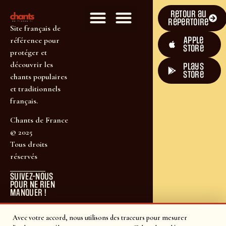
Retour au
répertoire
Site français de
Apple
référence pour
Store
protéger et
découvrir les
plays
store
chants populaires
et traditionnels
français.
Chants de France
© 2025
Tous droits
réservés
SUIVEZ-NOUS
POUR NE RIEN
MANQUER !
Avec votre accord, nous utilisons des traceurs pour mesurer