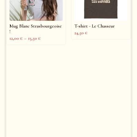
Mug Blanc Strasbourgeoise
T-shirt - Le Chasseur
!
24,50
€
12,00
€
–
15,50
€