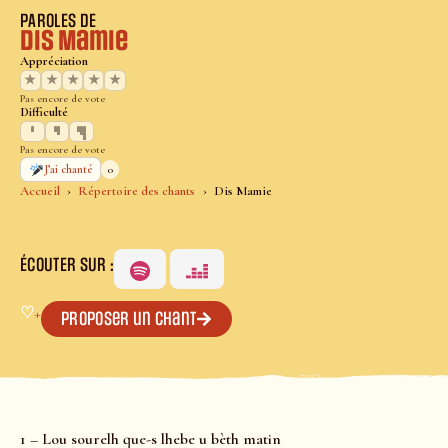
PAROLES DE
Dis Mamie
Appréciation
★
★
★
★
★
Pas encore de vote
Difficulté
Pas encore de vote
0
J’ai chanté
Accueil
Répertoire des chants
Dis Mamie
ÉCOUTER SUR :
♡
+
Proposer un chant
1 – Lou sourelh que-s lhebe u bèth matin