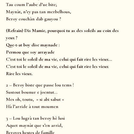
Tau coum l’aube d’ue bite;
Maynàt, n’ey pas tan merbelhous,
Beroy couchàn dab gauyou ?
(Refrain) Dis Mamie, pourquoi tu as des soleils au coin des
yeux ?
Que-t-at boy dise maynade :
Permou que soy arrayade
C’est toi le soleil de ma vie, celui qui fait rire les vieux…
C’est toi le soleil de ma vie, celui qui fait rire les vieux
Rire les vieux.
2 – Beroy biste que passe lou tems !
Sustout bounur e joentut…
Mes oh, toutu, » si abi sabut «
Hà l’arride à tout moumen
3 – Lou lugrà tan beroy hè lusi
Aquet maynàt que s’en arrid,
Beroyes hestes de famille