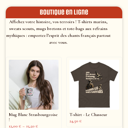
Boutique en ligne
Affichez votre histoire, vos terroirs ! T-shirts marins,
sweats scouts, mugs bretons et tote-bags aux refrains
mythiques : emportez l’esprit des chants français partout
avec vous.
Mug Blanc Strasbourgeoise
T-shirt - Le Chasseur
!
24,50
€
12,00
€
–
15,50
€