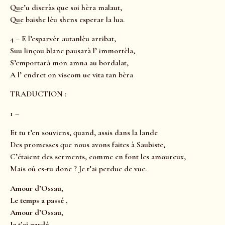
Que’u diseràs que soi hèra malaut,
Que baishe lèu shens esperar la lua.
4 – E l’esparvèr autanlèu arribat,
Suu linçou blanc pausarà l’ immortèla,
S’emportarà mon amna au bordalat,
A l’ endret on viscom ue vita tan bèra
TRADUCTION :
1 –
Et tu t’en souviens, quand, assis dans la lande
Des promesses que nous avons faites à Saubiste,
C’étaient des serments, comme en font les amoureux,
Mais où es-tu donc ? Je t’ai perdue de vue.
Amour d’Ossau,
Le temps a passé ,
Amour d’Ossau,
Je t’ai gardé.