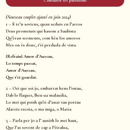
Consulter les partitions
(Nouveau couplet ajouté en juin 2024)
1 – E te’n soviens, quan seduts en l’arros
Deus prometuts qui hasom a Saubista
Qu’èran serments, com hèn los amoros
Mes on ès donc, t’ei perduda de vista.
(Refrain) Amor d’Aussau,
Lo temps passat,
Amor d’Aussau,
Que t’ei goardat.
2 – Oei que soi jo, embarrat hens l’ostau,
Dab lo flaquer, lheu ua malaudia,
Lo mei qui poish qu’ei d’anar tau portau
Alavetz escota, 0 ma miga, 0 Maria
3 – Parla per jo a l’ ausèth lo mei haut,
Que l’as sovent de cap a Pèiralua,