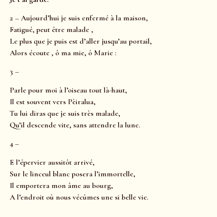
2 – Aujourd’hui je suis enfermé à la maison,
Fatigué, peut être malade ,
Le plus que je puis est d’aller jusqu’au portail,
Alors écoute , ô ma mie, ô Marie :
3 –
Parle pour moi à l’oiseau tout là-haut,
Il est souvent vers Pèiralua,
Tu lui diras que je suis très malade,
Qu’il descende vite, sans attendre la lune.
4 –
E l’épervier aussitôt arrivé,
Sur le linceul blanc posera l’immortelle,
Il emportera mon âme au bourg,
A l’endroit où nous vécûmes une si belle vie.