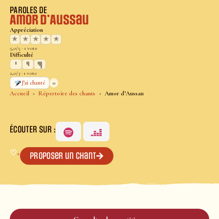
PAROLES DE
Amor d’Aussau
Appréciation
★
★
★
★
★
5,0/5 · 1 vote
Difficulté
2,0/3 · 1 vote
0
J’ai chanté
Accueil
Répertoire des chants
Amor d’Aussau
ÉCOUTER SUR :
♡
+
Proposer un chant