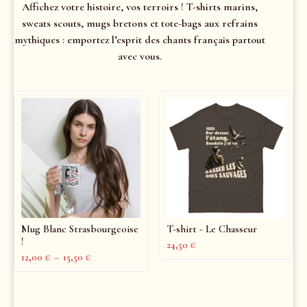
Affichez votre histoire, vos terroirs ! T-shirts marins,
sweats scouts, mugs bretons et tote-bags aux refrains
mythiques : emportez l’esprit des chants français partout
avec vous.
Mug Blanc Strasbourgeoise
T-shirt - Le Chasseur
!
24,50
€
12,00
€
–
15,50
€