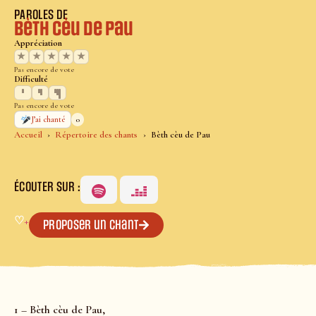
PAROLES DE
Bèth cèu de Pau
Appréciation
★
★
★
★
★
Pas encore de vote
Difficulté
Pas encore de vote
0
J’ai chanté
Accueil
Répertoire des chants
Bèth cèu de Pau
ÉCOUTER SUR :
♡
+
Proposer un chant
1 – Bèth cèu de Pau,