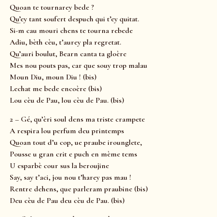
Quoan te tournarey bede ?
Qu’ey tant soufert despuch qui t’ey quitat.
Si-m cau mouri chens te tourna rebede
Adiu, bèth cèu, t’aurey pla regretat.
Qu’auri boulut, Bearn canta ta gloère
Mes nou pouts pas, car que souy trop malau
Moun Diu, moun Diu ! (bis)
Lechat me bede encoère (bis)
Lou cèu de Pau, lou cèu de Pau. (bis)
2 – Gé, qu’èri soul dens ma triste crampete
A respira lou perfum deu printemps
Quoan tout d’u cop, ue praube irounglete,
Pousse u gran crit e puch en mème tems
U esparbè cour sus la beroujine
Say, say t’aci, jou nou t’harey pas mau !
Rentre dehens, que parleram praubine (bis)
Deu cèu de Pau deu cèu de Pau. (bis)