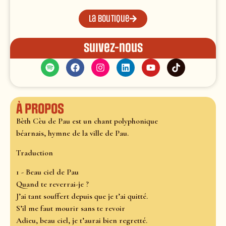
La boutique
Suivez-nous
À propos
Bèth Cèu de Pau est un chant polyphonique
béarnais, hymne de la ville de Pau.
Traduction
1 - Beau ciel de Pau
Quand te reverrai-je ?
J’ai tant souffert depuis que je t’ai quitté.
S’il me faut mourir sans te revoir
Adieu, beau ciel, je t’aurai bien regretté.