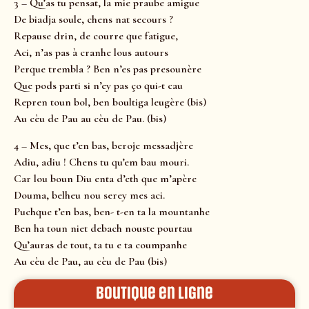
3 – Qu’as tu pensat, la mie praube amigue
De biadja soule, chens nat secours ?
Repause drin, de courre que fatigue,
Aci, n’as pas à cranhe lous autours
Perque trembla ? Ben n’es pas presounère
Que pods parti si n’ey pas ço qui-t cau
Repren toun bol, ben boultiga leugère (bis)
Au cèu de Pau au cèu de Pau. (bis)
4 – Mes, que t’en bas, beroje messadjère
Adiu, adiu ! Chens tu qu’em bau mouri.
Car lou boun Diu enta d’eth que m’apère
Douma, belheu nou serey mes aci.
Puchque t’en bas, ben- t-en ta la mountanhe
Ben ha toun niet debach nouste pourtau
Qu’auras de tout, ta tu e ta coumpanhe
Au cèu de Pau, au cèu de Pau (bis)
Boutique en ligne