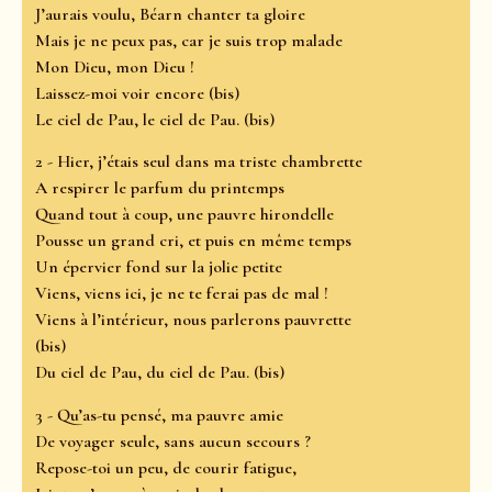
J’aurais voulu, Béarn chanter ta gloire
Mais je ne peux pas, car je suis trop malade
Mon Dieu, mon Dieu !
Laissez-moi voir encore (bis)
Le ciel de Pau, le ciel de Pau. (bis)
2 - Hier, j’étais seul dans ma triste chambrette
A respirer le parfum du printemps
Quand tout à coup, une pauvre hirondelle
Pousse un grand cri, et puis en même temps
Un épervier fond sur la jolie petite
Viens, viens ici, je ne te ferai pas de mal !
Viens à l’intérieur, nous parlerons pauvrette
(bis)
Du ciel de Pau, du ciel de Pau. (bis)
3 - Qu’as-tu pensé, ma pauvre amie
De voyager seule, sans aucun secours ?
Repose-toi un peu, de courir fatigue,