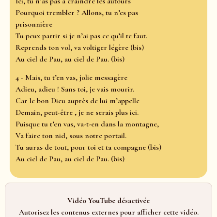
Ici, tu n’as pas à craindre les autours
Pourquoi trembler ? Allons, tu n’es pas
prisonnière
Tu peux partir si je n’ai pas ce qu’il te faut.
Reprends ton vol, va voltiger légère (bis)
Au ciel de Pau, au ciel de Pau. (bis)
4 - Mais, tu t’en vas, jolie messagère
Adieu, adieu ! Sans toi, je vais mourir.
Car le bon Dieu auprès de lui m’appelle
Demain, peut-être , je ne serais plus ici.
Puisque tu t’en vas, va-t-en dans la montagne,
Va faire ton nid, sous notre portail.
Tu auras de tout, pour toi et ta compagne (bis)
Au ciel de Pau, au ciel de Pau. (bis)
Vidéo YouTube désactivée
Autorisez les contenus externes pour afficher cette vidéo.