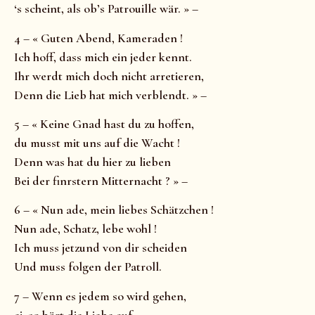
‘s scheint, als ob’s Patrouille wär. » –
4 – « Guten Abend, Kameraden !
Ich hoff, dass mich ein jeder kennt.
Ihr werdt mich doch nicht arretieren,
Denn die Lieb hat mich verblendt. » –
5 – « Keine Gnad hast du zu hoffen,
du musst mit uns auf die Wacht !
Denn was hat du hier zu lieben
Bei der finrstern Mitternacht ? » –
6 – « Nun ade, mein liebes Schätzchen !
Nun ade, Schatz, lebe wohl !
Ich muss jetzund von dir scheiden
Und muss folgen der Patroll.
7 – Wenn es jedem so wird gehen,
ei, so hört die Liebe auf,