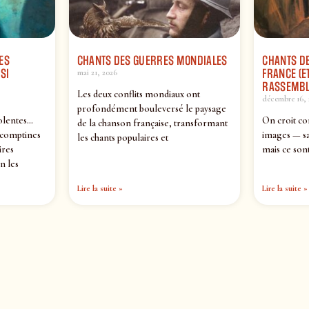
ES
CHANTS DES GUERRES MONDIALES
CHANTS DE
SI
FRANCE (ET
mai 21, 2026
RASSEMBL
Les deux conflits mondiaux ont
décembre 16, 
profondément bouleversé le paysage
olentes…
On croit co
de la chanson française, transformant
 comptines
images — sa
les chants populaires et
ires
mais ce sont
n les
Lire la suite »
Lire la suite »