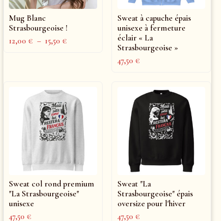
Mug Blanc
Sweat à capuche épais
Strasbourgeoise !
unisexe à fermeture
éclair « La
12,00
€
–
15,50
€
Strasbourgeoise »
47,50
€
Sweat col rond premium
Sweat "La
"La Strasbourgeoise"
Strasbourgeoise" épais
unisexe
oversize pour l'hiver
47,50
€
47,50
€