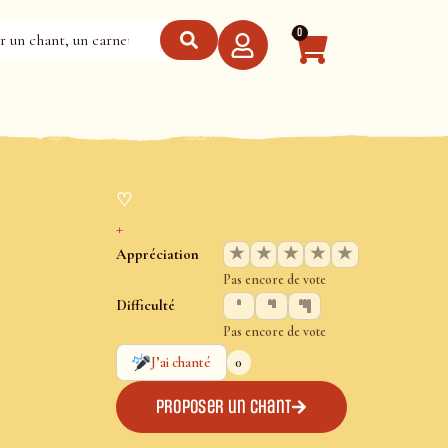
0
♡
+
★
★
★
★
★
Appréciation
Pas encore de vote
Difficulté
Pas encore de vote
0
J’ai chanté
Proposer un chant