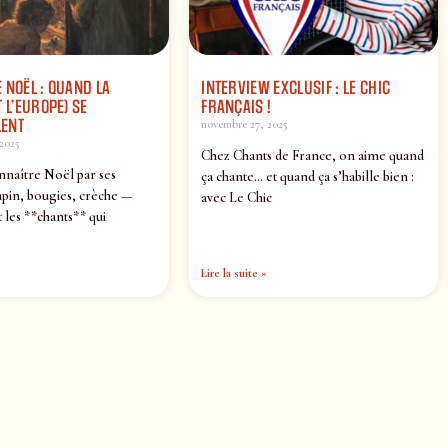
 NOËL : QUAND LA
INTERVIEW EXCLUSIF : LE CHIC
 L’EUROPE) SE
FRANÇAIS !
ENT
novembre 27, 2025
2025
Chez Chants de France, on aime quand
nnaître Noël par ses
ça chante… et quand ça s’habille bien :
pin, bougies, crèche —
avec Le Chic
 les **chants** qui
Lire la suite »