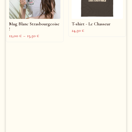
Mug Blanc Strasbourgeoise
T-shirt - Le Chasseur
!
24,50
€
12,00
€
–
15,50
€