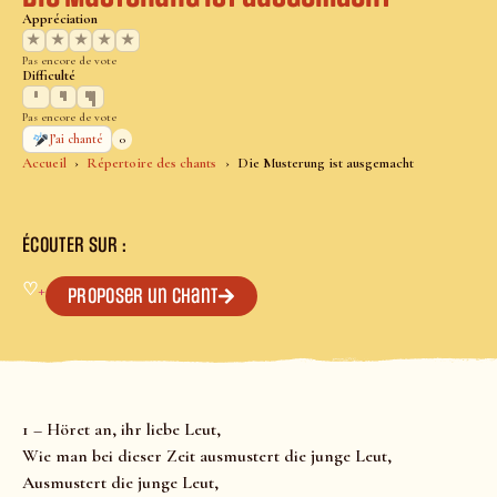
Appréciation
★
★
★
★
★
Pas encore de vote
Difficulté
Pas encore de vote
0
J’ai chanté
Accueil
Répertoire des chants
Die Musterung ist ausgemacht
ÉCOUTER SUR :
♡
+
Proposer un chant
1 – Höret an, ihr liebe Leut,
Wie man bei dieser Zeit ausmustert die junge Leut,
Ausmustert die junge Leut,