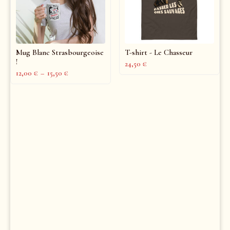
Mug Blanc Strasbourgeoise
T-shirt - Le Chasseur
!
24,50
€
12,00
€
–
15,50
€