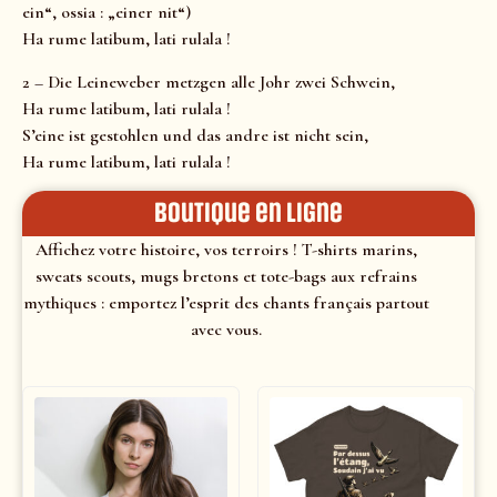
ein“, ossia : „einer nit“)
Ha rume latibum, lati rulala !
2 – Die Leineweber metzgen alle Johr zwei Schwein,
Ha rume latibum, lati rulala !
S’eine ist gestohlen und das andre ist nicht sein,
Ha rume latibum, lati rulala !
Boutique en ligne
Affichez votre histoire, vos terroirs ! T-shirts marins,
sweats scouts, mugs bretons et tote-bags aux refrains
mythiques : emportez l’esprit des chants français partout
avec vous.