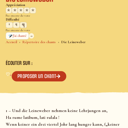
Appréciation
★
★
★
★
★
Pas encore de vote
Difficulté
Pas encore de vote
0
J’ai chanté
Accueil
Répertoire des chants
Die Leineweber
ÉCOUTER SUR :
♡
+
Proposer un chant
1 – Und die Leineweber nehmen keine Lehrjungen an,
Ha rume latibum, lati rulala !
Wenn keiner ein drei viertel Johr lang hungre kann, („keiner