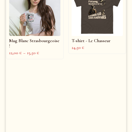
Mug Blanc Strasbourgeoise
T-shirt - Le Chasseur
!
24,50
€
12,00
€
–
15,50
€