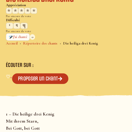
Appréciation
★
★
★
★
★
Pas encore de vote
Difficulté
Pas encore de vote
0
J’ai chanté
Accueil
Répertoire des chants
Die heiliga drei Kenig
ÉCOUTER SUR :
♡
+
Proposer un chant
1 – Die heilige drei Kenig
Mit ihrem Starn,
Bei Gott, bei Gott