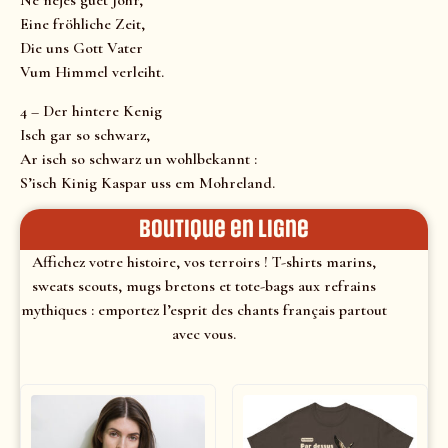
Ne nejes guet Johr,
Eine fröhliche Zeit,
Die uns Gott Vater
Vum Himmel verleiht.
4 – Der hintere Kenig
Isch gar so schwarz,
Ar isch so schwarz un wohlbekannt :
S’isch Kinig Kaspar uss em Mohreland.
Boutique en ligne
Affichez votre histoire, vos terroirs ! T-shirts marins,
sweats scouts, mugs bretons et tote-bags aux refrains
mythiques : emportez l’esprit des chants français partout
avec vous.