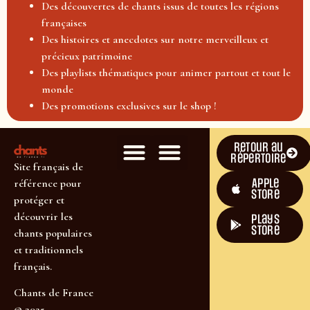
Des découvertes de chants issus de toutes les régions
françaises
Des histoires et anecdotes sur notre merveilleux et
précieux patrimoine
Des playlists thématiques pour animer partout et tout le
monde
Des promotions exclusives sur le shop !
Retour au
répertoire
Site français de
Apple
référence pour
Store
protéger et
découvrir les
plays
store
chants populaires
et traditionnels
français.
Chants de France
© 2025