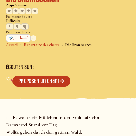
Appréciation
★
★
★
★
★
Pas encore de vote
Difficulté
Pas encore de vote
0
J’ai chanté
Accueil
Répertoire des chants
Die Brombeeren
ÉCOUTER SUR :
♡
+
Proposer un chant
1 – Es wollte ein Mädchen in der Früh aufstehn,
Dreiviertel Stund vor Tag.
Wollte gehen durch den grünen Wald,