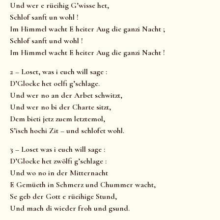
Und wer e rüeihig G’wisse het,
Schlof sanft un wohl !
Im Himmel wacht E heiter Aug die ganzi Nacht ;
Schlof sanft und wohl !
Im Himmel wacht E heiter Aug die ganzi Nacht !
2 – Loset, was i euch will sage :
D’Glocke het oelfi g’schlage.
Und wer no an der Arbet schwitzt,
Und wer no bi der Charte sitzt,
Dem bieti jetz zuem letztemol,
S’isch hochi Zit – und schlofet wohl.
3 – Loset was i euch will sage :
D’Glocke het zwölfi g’schlage :
Und wo no in der Mitternacht
E Gemüeth in Schmerz und Chummer wacht,
Se geb der Gott e rüeihige Stund,
Und mach di wieder froh und gsund.