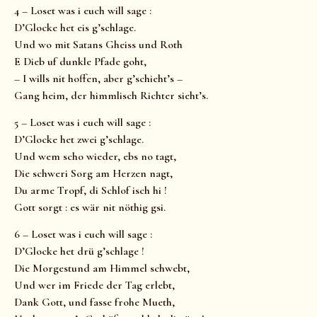
4 – Loset was i euch will sage :
D’Glocke het eis g’schlage.
Und wo mit Satans Gheiss und Roth
E Dieb uf dunkle Pfade goht,
– I wills nit hoffen, aber g’schieht’s –
Gang heim, der himmlisch Richter sieht’s.
5 – Loset was i euch will sage :
D’Glocke het zwei g’schlage.
Und wem scho wieder, ebs no tagt,
Die schweri Sorg am Herzen nagt,
Du arme Tropf, di Schlof isch hi !
Gott sorgt : es wär nit nöthig gsi.
6 – Loset was i euch will sage :
D’Glocke het drü g’schlage !
Die Morgestund am Himmel schwebt,
Und wer im Friede der Tag erlebt,
Dank Gott, und fasse frohe Mueth,