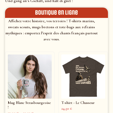
Und gang an’s Gschäft, und halt di güet !
Boutique en ligne
Affichez votre histoire, vos terroirs ! T-shirts marins,
sweats scouts, mugs bretons et tote-bags aux refrains
mythiques : emportez l’esprit des chants français partout
avec vous.
Mug Blanc Strasbourgeoise
T-shirt - Le Chasseur
!
24,50
€