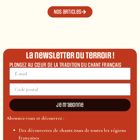
Nos articles
La newsletter du terroir !
PLONGEZ AU CŒUR DE LA TRADITION DU CHANT FRANÇAIS
Je m'abonne
Abonnez-vous et découvrez :
Des découvertes de chants issus de toutes les régions
françaises