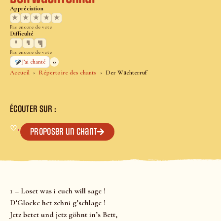
Appréciation
★
★
★
★
★
Pas encore de vote
Difficulté
Pas encore de vote
0
J’ai chanté
Accueil
Répertoire des chants
Der Wächterruf
ÉCOUTER SUR :
♡
+
Proposer un chant
1 – Loset was i euch will sage !
D’Glocke het zehni g’schlage !
Jetz betet und jetz göhnt in’s Bett,