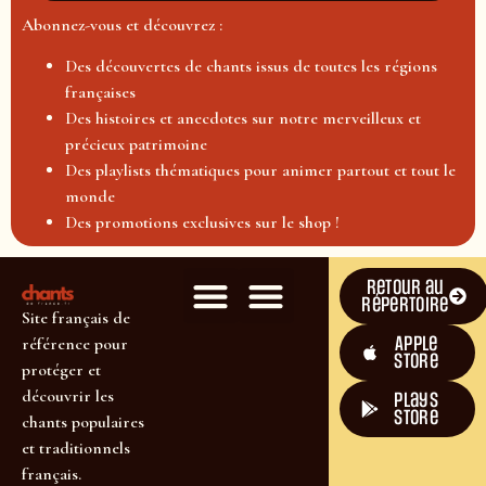
Abonnez-vous et découvrez :
Des découvertes de chants issus de toutes les régions
françaises
Des histoires et anecdotes sur notre merveilleux et
précieux patrimoine
Des playlists thématiques pour animer partout et tout le
monde
Des promotions exclusives sur le shop !
Retour au
répertoire
Site français de
Apple
référence pour
Store
protéger et
découvrir les
plays
store
chants populaires
et traditionnels
français.