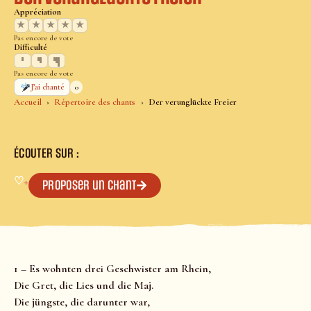
Appréciation
★
★
★
★
★
Pas encore de vote
Difficulté
Pas encore de vote
0
J’ai chanté
Accueil
Répertoire des chants
Der verunglückte Freier
ÉCOUTER SUR :
♡
+
Proposer un chant
1 – Es wohnten drei Geschwister am Rhein,
Die Gret, die Lies und die Maj.
Die jüngste, die darunter war,