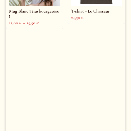
Mug Blanc Strasbourgeoise
T-shirt - Le Chasseur
!
24,50
€
12,00
€
–
15,50
€