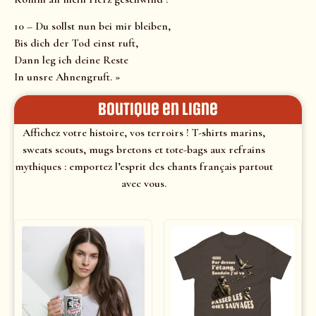
10 – Du sollst nun bei mir bleiben,
Bis dich der Tod einst ruft,
Dann leg ich deine Reste
In unsre Ahnengruft. »
Boutique en ligne
Affichez votre histoire, vos terroirs ! T-shirts marins,
sweats scouts, mugs bretons et tote-bags aux refrains
mythiques : emportez l’esprit des chants français partout
avec vous.