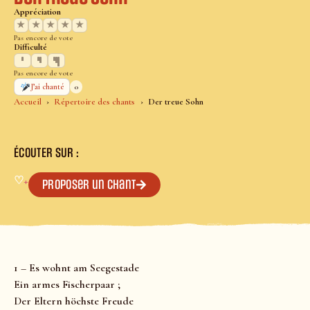
Appréciation
★
★
★
★
★
Pas encore de vote
Difficulté
Pas encore de vote
0
J’ai chanté
Accueil
Répertoire des chants
Der treue Sohn
ÉCOUTER SUR :
♡
+
Proposer un chant
1 – Es wohnt am Seegestade
Ein armes Fischerpaar ;
Der Eltern höchste Freude