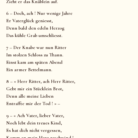
Zieht er das Knäblein auf.
6 – Doch, ach ! Nur wenige Jahre
Er Vaterglück geniesst,
Denn bald den edeln Herzog
Das kühle Grab umschliesst.
7 – Der Knabe war nun Ritter
Im stolzen Schloss zu Thann.
Einst kam am späten Abend
Ein armer Bettelmann.
8 – « Herr Ritter, ach Herr Ritter,
Gebt mir ein Stücklein Brot,
Denn alle meine Lieben
Entraffte mir der Tod ! » –
9 – « Ach Vater, lieber Vater,
Noch lebt dein treues Kind,
Es hat dich nicht vergessen,
Komm an mein Herz geschwind !