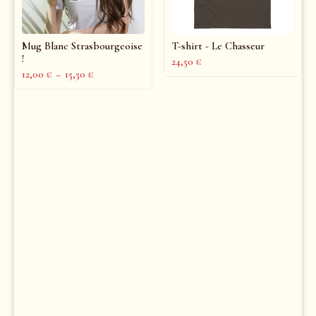
Mug Blanc Strasbourgeoise
T-shirt - Le Chasseur
!
24,50
€
12,00
€
–
15,50
€