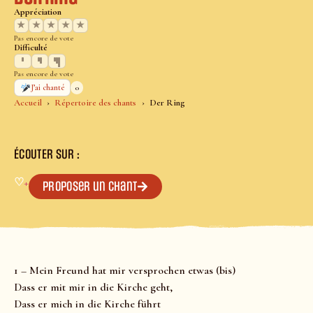
Appréciation
★
★
★
★
★
Pas encore de vote
Difficulté
Pas encore de vote
0
J’ai chanté
Accueil
Répertoire des chants
Der Ring
ÉCOUTER SUR :
♡
+
Proposer un chant
1 – Mein Freund hat mir versprochen etwas (bis)
Dass er mit mir in die Kirche geht,
Dass er mich in die Kirche führt