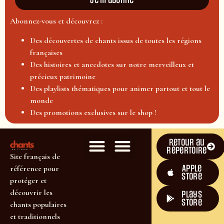
Je m'abonne
Abonnez-vous et découvrez :
Des découvertes de chants issus de toutes les régions
françaises
Des histoires et anecdotes sur notre merveilleux et
précieux patrimoine
Des playlists thématiques pour animer partout et tout le
monde
Des promotions exclusives sur le shop !
Retour au
répertoire
Site français de
Apple
référence pour
Store
protéger et
découvrir les
plays
store
chants populaires
et traditionnels