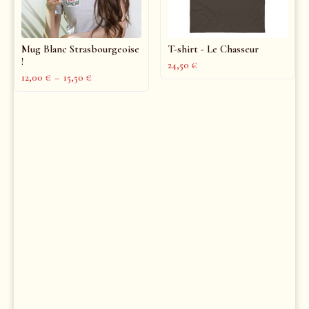
Mug Blanc Strasbourgeoise
T-shirt - Le Chasseur
!
24,50
€
12,00
€
–
15,50
€