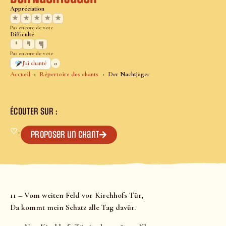
Appréciation
★
★
★
★
★
Pas encore de vote
Difficulté
Pas encore de vote
0
J’ai chanté
Accueil
Répertoire des chants
Der Nachtjäger
ÉCOUTER SUR :
♡
+
Proposer un chant
11 – Vom weiten Feld vor Kirchhofs Tür,
Da kommt mein Schatz alle Tag davür.