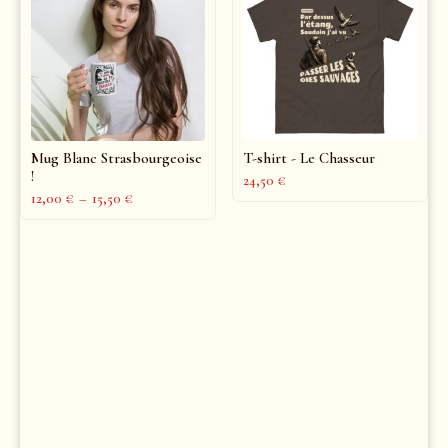
Mug Blanc Strasbourgeoise
T-shirt - Le Chasseur
!
24,50
€
12,00
€
–
15,50
€