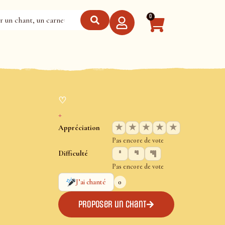
0
♡
+
★
★
★
★
★
Appréciation
Pas encore de vote
Difficulté
Pas encore de vote
0
J’ai chanté
Proposer un chant