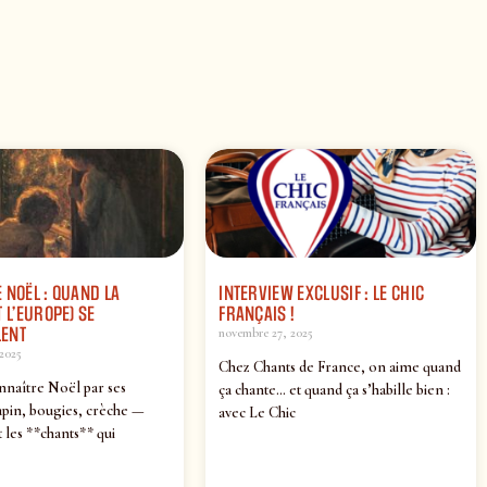
 NOËL : QUAND LA
INTERVIEW EXCLUSIF : LE CHIC
 L’EUROPE) SE
FRANÇAIS !
ENT
novembre 27, 2025
2025
Chez Chants de France, on aime quand
nnaître Noël par ses
ça chante… et quand ça s’habille bien :
pin, bougies, crèche —
avec Le Chic
 les **chants** qui