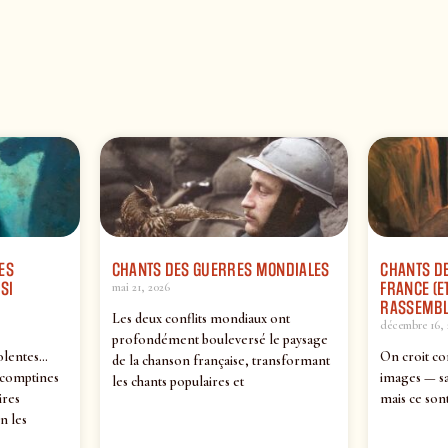
ES
CHANTS DES GUERRES MONDIALES
CHANTS DE
SI
FRANCE (ET
mai 21, 2026
RASSEMBL
Les deux conflits mondiaux ont
décembre 16, 
profondément bouleversé le paysage
olentes…
On croit co
de la chanson française, transformant
 comptines
images — sa
les chants populaires et
ires
mais ce sont
n les