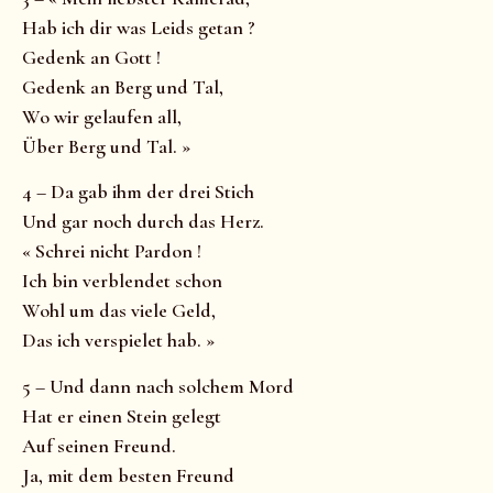
Hab ich dir was Leids getan ?
Gedenk an Gott !
Gedenk an Berg und Tal,
Wo wir gelaufen all,
Über Berg und Tal. »
4 – Da gab ihm der drei Stich
Und gar noch durch das Herz.
« Schrei nicht Pardon !
Ich bin verblendet schon
Wohl um das viele Geld,
Das ich verspielet hab. »
5 – Und dann nach solchem Mord
Hat er einen Stein gelegt
Auf seinen Freund.
Ja, mit dem besten Freund