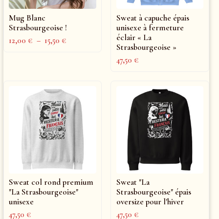
Mug Blanc
Sweat à capuche épais
Strasbourgeoise !
unisexe à fermeture
éclair « La
12,00
€
–
15,50
€
Strasbourgeoise »
47,50
€
Sweat col rond premium
Sweat "La
"La Strasbourgeoise"
Strasbourgeoise" épais
unisexe
oversize pour l'hiver
47,50
€
47,50
€