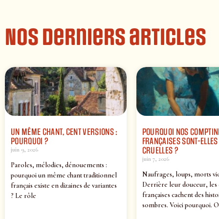
Nos derniers articles
UN MÊME CHANT, CENT VERSIONS :
POURQUOI NOS COMPTIN
POURQUOI ?
FRANÇAISES SONT-ELLES 
CRUELLES ?
juin 9, 2026
juin 7, 2026
Paroles, mélodies, dénouements :
Naufrages, loups, morts vi
pourquoi un même chant traditionnel
Derrière leur douceur, les
français existe en dizaines de variantes
françaises cachent des histo
? Le rôle
sombres. Voici pourquoi. O