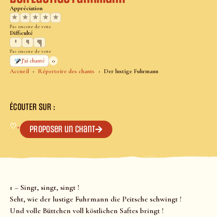
Appréciation
★
★
★
★
★
Pas encore de vote
Difficulté
Pas encore de vote
0
J’ai chanté
Accueil
Répertoire des chants
Der lustige Fuhrmann
ÉCOUTER SUR :
♡
+
Proposer un chant
1 – Singt, singt, singt !
Seht, wie der lustige Fuhrmann die Peitsche schwingt !
Und volle Büttchen voll köstlichen Saftes bringt !