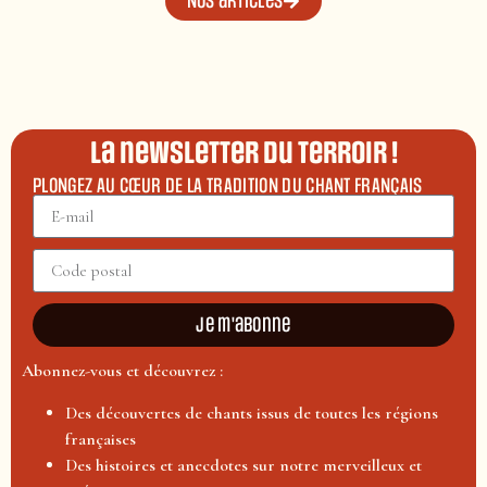
Nos articles
La newsletter du terroir !
PLONGEZ AU CŒUR DE LA TRADITION DU CHANT FRANÇAIS
Je m'abonne
Abonnez-vous et découvrez :
Des découvertes de chants issus de toutes les régions
françaises
Des histoires et anecdotes sur notre merveilleux et