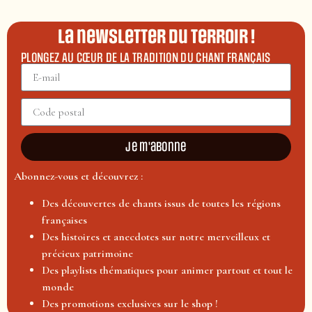
La newsletter du terroir !
PLONGEZ AU CŒUR DE LA TRADITION DU CHANT FRANÇAIS
Je m'abonne
Abonnez-vous et découvrez :
Des découvertes de chants issus de toutes les régions
françaises
Des histoires et anecdotes sur notre merveilleux et
précieux patrimoine
Des playlists thématiques pour animer partout et tout le
monde
Des promotions exclusives sur le shop !