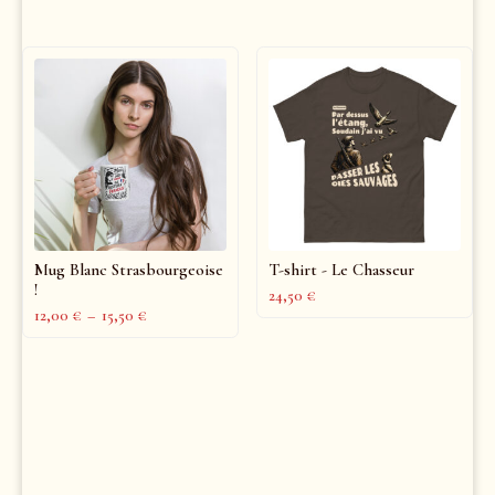
Mug Blanc Strasbourgeoise
T-shirt - Le Chasseur
!
24,50
€
12,00
€
–
15,50
€