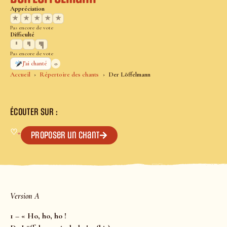
Appréciation
★
★
★
★
★
Pas encore de vote
Difficulté
Pas encore de vote
0
J’ai chanté
Accueil
Répertoire des chants
Der Löffelmann
ÉCOUTER SUR :
♡
+
Proposer un chant
Version A
1 – « Ho, ho, ho !