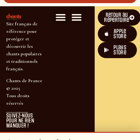
Retour au
répertoire
Site français de
Apple
référence pour
Store
protéger et
découvrir les
plays
store
chants populaires
et traditionnels
français.
Chants de France
© 2025
Tous droits
réservés
SUIVEZ-NOUS
POUR NE RIEN
MANQUER !