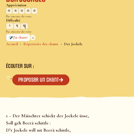
Appréciation
★
★
★
★
★
Pas encore de vote
Difficulté
Pas encore de vote
0
J’ai chanté
Accueil
Répertoire des chants
Der Jockele
ÉCOUTER SUR :
♡
+
Proposer un chant
1 – Der Mäischter schickt der Jockele üsse,
Soll geh Beerä schittle :
D’r Jockele will nit Beerä schittle,