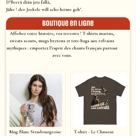
D’Beerä diän jetz fallä,
Jühe ! der Jockele will scho heime geh’.
Boutique en ligne
Affichez votre histoire, vos terroirs ! T-shirts marins,
sweats scouts, mugs bretons et tote-bags aux refrains
mythiques : emportez l’esprit des chants français partout
avec vous.
Mug Blanc Strasbourgeoise
T-shirt - Le Chasseur