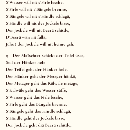
S’Wasser will nit s’Firle lesche,
S’Firle will nit s’Bängele brenne,
S’Bängele wil nit s’Hindle schlagä,
S’Hindle will nit der Jockele bisse,
Der Jockele will nit Beerä schittle,
D’Beerä wän nit fallä,
Jühe ! der Jockele will nit heime geh.
9 – Der Maïschter schickt der Teifel üsse,
Soll der Hänker hole :
Der Teifel geht der Hänker hole,
Der Hänker geht der Metzger hänkä,
Der Metzger geht das Kälwäle metzge,
S’Kälwäle geht das Wasser süffe,
S’Wasser geht das Firle lesche,
S’Firle geht das Bängele brenne,
S’Bängele geht das Hindle schlagä,
S’Hindle geht der Jockele bisse,
Der Jockele geht diä Beerä schittle,