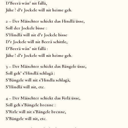
D’Beerä wän’ nit fallä,
Jühe ! d’r Jockele will nit heime geh.
2 – Der Mäischter schickt das Hindlä üsse,
Soll der Jockele bisse :
S’Hindlä will nit d’r Jockele bisse
D’r Jockele will nit Beerä schittle,
D’Beerä wän’ nit fallä :
Jühe ! d’r Jockele will nit heime geh.
3 – Der Mäischter schickt das Bängele üsse,
Soll geh’ s’Hindlä schlagä :
S’Bängele will nit s’Hindla schlagä,
S’Hindlä will nit, etc.
4 – Der Mäischter schickt das Firlä üsse,
Soll geh s’Bängele brenne :
S’Firle will nit s’Bängele brenne,
S’Bängele will nit, etc.