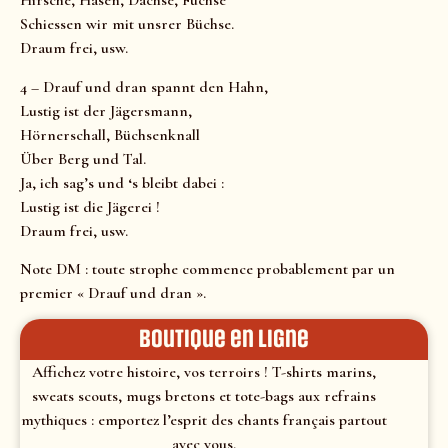
Hirsche, Hasen, Dachse, Füchse
Schiessen wir mit unsrer Büchse.
Draum frei, usw.
4 – Drauf und dran spannt den Hahn,
Lustig ist der Jägersmann,
Hörnerschall, Büchsenknall
Über Berg und Tal.
Ja, ich sag’s und ‘s bleibt dabei :
Lustig ist die Jägerei !
Draum frei, usw.
Note DM : toute strophe commence probablement par un
premier « Drauf und dran ».
Boutique en ligne
Affichez votre histoire, vos terroirs ! T-shirts marins,
sweats scouts, mugs bretons et tote-bags aux refrains
mythiques : emportez l’esprit des chants français partout
avec vous.