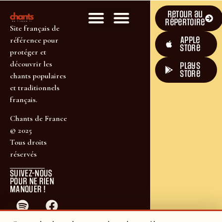
Retour au
répertoire
Site français de
Apple
référence pour
Store
protéger et
découvrir les
plays
store
chants populaires
et traditionnels
français.
Chants de France
© 2025
Tous droits
réservés
SUIVEZ-NOUS
POUR NE RIEN
MANQUER !