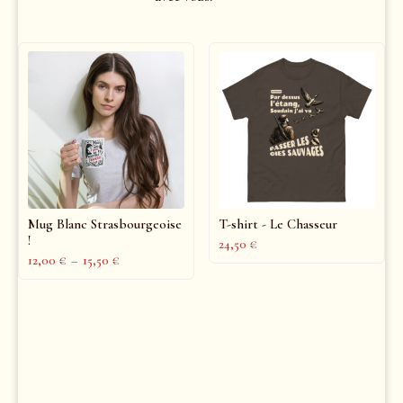
Mug Blanc Strasbourgeoise
T-shirt - Le Chasseur
!
24,50
€
12,00
€
–
15,50
€