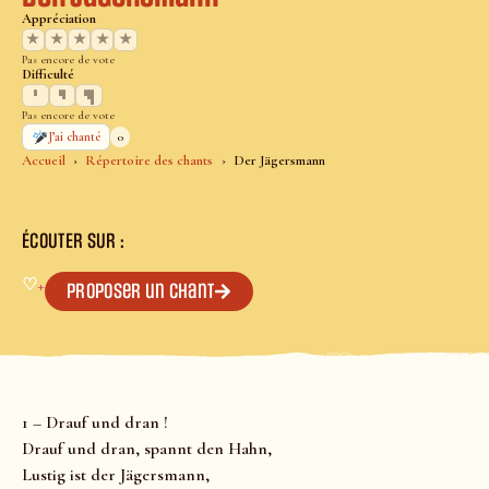
Appréciation
★
★
★
★
★
Pas encore de vote
Difficulté
Pas encore de vote
0
J’ai chanté
Accueil
Répertoire des chants
Der Jägersmann
ÉCOUTER SUR :
♡
+
Proposer un chant
1 – Drauf und dran !
Drauf und dran, spannt den Hahn,
Lustig ist der Jägersmann,