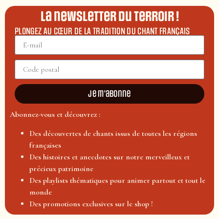
La newsletter du terroir !
PLONGEZ AU CŒUR DE LA TRADITION DU CHANT FRANÇAIS
Je m'abonne
Abonnez-vous et découvrez :
Des découvertes de chants issus de toutes les régions
françaises
Des histoires et anecdotes sur notre merveilleux et
précieux patrimoine
Des playlists thématiques pour animer partout et tout le
monde
Des promotions exclusives sur le shop !