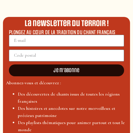
La newsletter du terroir !
PLONGEZ AU CŒUR DE LA TRADITION DU CHANT FRANÇAIS
Je m'abonne
Abonnez-vous et découvrez :
Des découvertes de chants issus de toutes les régions
françaises
Des histoires et anecdotes sur notre merveilleux et
précieux patrimoine
Des playlists thématiques pour animer partout et tout le
monde