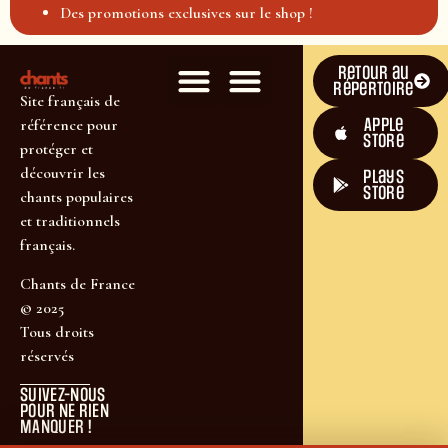
Des promotions exclusives sur le shop !
Retour au
répertoire
Site français de
Apple
référence pour
Store
protéger et
découvrir les
plays
store
chants populaires
et traditionnels
français.
Chants de France
© 2025
Tous droits
réservés
SUIVEZ-NOUS
POUR NE RIEN
MANQUER !