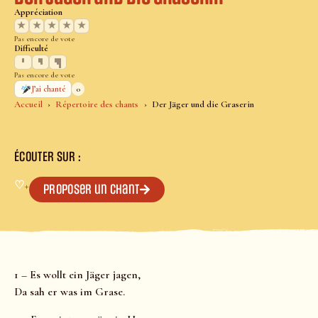
Appréciation
★
★
★
★
★
Pas encore de vote
Difficulté
Pas encore de vote
0
J’ai chanté
Accueil
Répertoire des chants
Der Jäger und die Graserin
ÉCOUTER SUR :
♡
+
Proposer un chant
1 – Es wollt ein Jäger jagen,
Da sah er was im Grase.