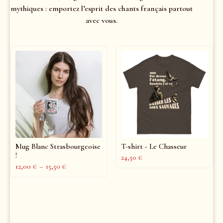
mythiques : emportez l’esprit des chants français partout
avec vous.
Mug Blanc Strasbourgeoise
T-shirt - Le Chasseur
!
24,50
€
12,00
€
–
15,50
€