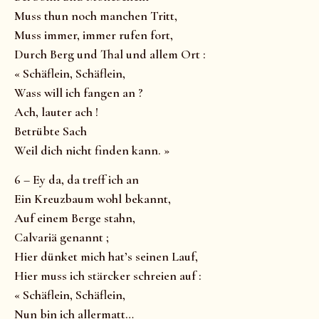
Muss thun noch manchen Tritt,
Muss immer, immer rufen fort,
Durch Berg und Thal und allem Ort :
« Schäflein, Schäflein,
Wass will ich fangen an ?
Ach, lauter ach !
Betrübte Sach
Weil dich nicht finden kann. »
6 – Ey da, da treff ich an
Ein Kreuzbaum wohl bekannt,
Auf einem Berge stahn,
Calvariä genannt ;
Hier dünket mich hat’s seinen Lauf,
Hier muss ich stärcker schreien auf :
« Schäflein, Schäflein,
Nun bin ich allermatt…