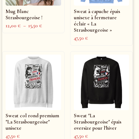
Mug Blanc
Sweat à capuche épais
Strasbourgeoise !
unisexe à fermeture
éclair « La
12,00
€
–
15,50
€
Strasbourgeoise »
47,50
€
Sweat col rond premium
Sweat "La
"La Strasbourgeoise"
Strasbourgeoise" épais
unisexe
oversize pour l'hiver
47,50
€
47,50
€