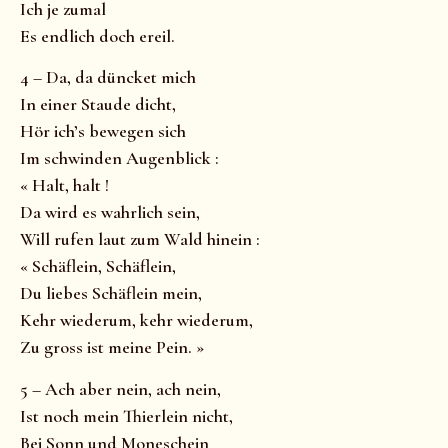
Ich je zumal
Es endlich doch ereil.
4 – Da, da düncket mich
In einer Staude dicht,
Hör ich’s bewegen sich
Im schwinden Augenblick :
« Halt, halt !
Da wird es wahrlich sein,
Will rufen laut zum Wald hinein :
« Schäflein, Schäflein,
Du liebes Schäflein mein,
Kehr wiederum, kehr wiederum,
Zu gross ist meine Pein. »
5 – Ach aber nein, ach nein,
Ist noch mein Thierlein nicht,
Bei Sonn und Moneschein