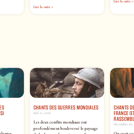
Lire la suite »
Lire la suite »
ES
CHANTS DES GUERRES MONDIALES
CHANTS DE
SI
FRANCE (ET
mai 21, 2026
RASSEMBL
Les deux conflits mondiaux ont
décembre 16, 
profondément bouleversé le paysage
olentes…
On croit co