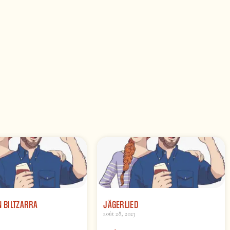
N BILTZARRA
JÄGERLIED
août 28, 2023