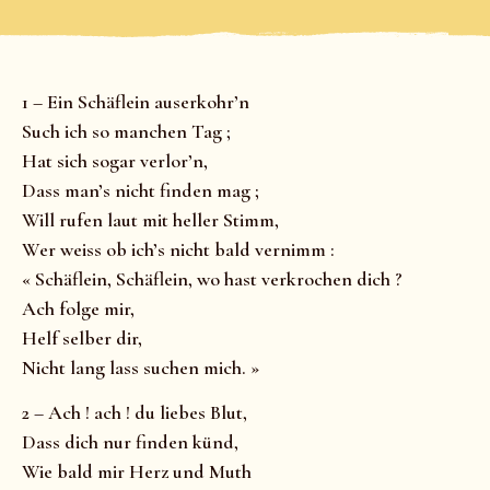
1 – Ein Schäflein auserkohr’n
Such ich so manchen Tag ;
Hat sich sogar verlor’n,
Dass man’s nicht finden mag ;
Will rufen laut mit heller Stimm,
Wer weiss ob ich’s nicht bald vernimm :
« Schäflein, Schäflein, wo hast verkrochen dich ?
Ach folge mir,
Helf selber dir,
Nicht lang lass suchen mich. »
2 – Ach ! ach ! du liebes Blut,
Dass dich nur finden künd,
Wie bald mir Herz und Muth