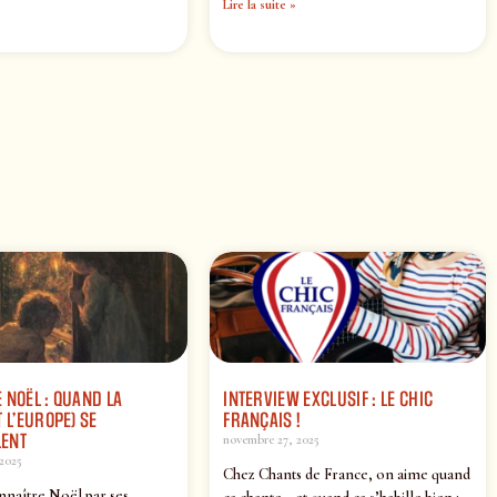
Lire la suite »
 NOËL : QUAND LA
INTERVIEW EXCLUSIF : LE CHIC
 L’EUROPE) SE
FRANÇAIS !
ENT
novembre 27, 2025
2025
Chez Chants de France, on aime quand
nnaître Noël par ses