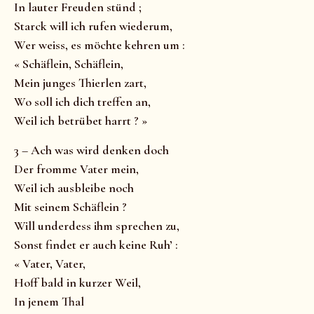
In lauter Freuden stünd ;
Starck will ich rufen wiederum,
Wer weiss, es möchte kehren um :
« Schäflein, Schäflein,
Mein junges Thierlen zart,
Wo soll ich dich treffen an,
Weil ich betrübet harrt ? »
3 – Ach was wird denken doch
Der fromme Vater mein,
Weil ich ausbleibe noch
Mit seinem Schäflein ?
Will underdess ihm sprechen zu,
Sonst findet er auch keine Ruh’ :
« Vater, Vater,
Hoff bald in kurzer Weil,
In jenem Thal