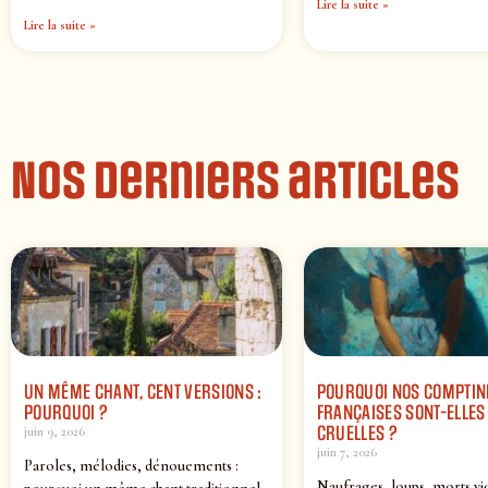
Lire la suite »
Lire la suite »
Nos derniers articles
UN MÊME CHANT, CENT VERSIONS :
POURQUOI NOS COMPTIN
POURQUOI ?
FRANÇAISES SONT-ELLES 
CRUELLES ?
juin 9, 2026
juin 7, 2026
Paroles, mélodies, dénouements :
Naufrages, loups, morts vi