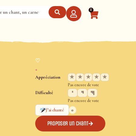
0
♡
+
★
★
★
★
★
Appréciation
Pas encore de vote
Difficulté
Pas encore de vote
0
J’ai chanté
Proposer un chant