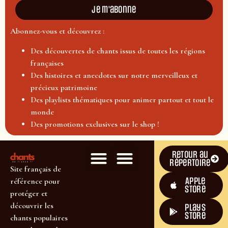
Je m'abonne
Abonnez-vous et découvrez :
Des découvertes de chants issus de toutes les régions
françaises
Des histoires et anecdotes sur notre merveilleux et
précieux patrimoine
Des playlists thématiques pour animer partout et tout le
monde
Des promotions exclusives sur le shop !
Retour au
répertoire
Site français de
Apple
référence pour
Store
protéger et
découvrir les
plays
store
chants populaires