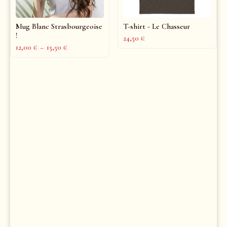
Mug Blanc Strasbourgeoise
T-shirt - Le Chasseur
!
24,50
€
12,00
€
–
15,50
€