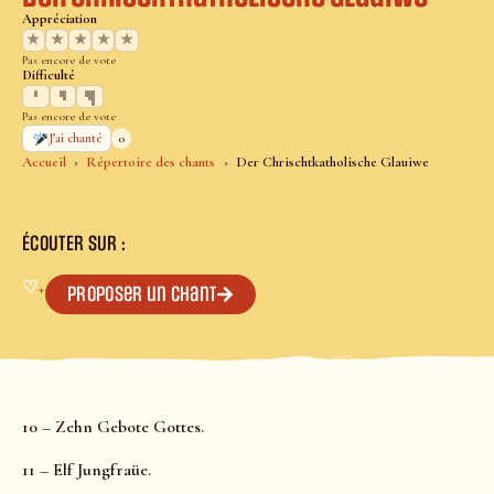
Appréciation
★
★
★
★
★
Pas encore de vote
Difficulté
Pas encore de vote
0
J’ai chanté
Accueil
Répertoire des chants
Der Chrischtkatholische Glauiwe
ÉCOUTER SUR :
♡
+
Proposer un chant
10 – Zehn Gebote Gottes.
11 – Elf Jungfraüe.