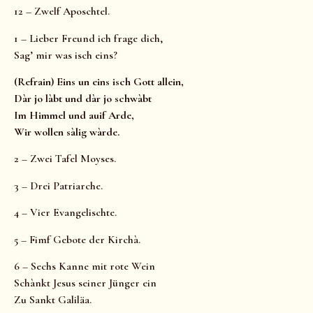
12 – Zwelf Aposchtel.
1 – Lieber Freund ich frage dich,
Sag’ mir was isch eins?
(Refrain) Eins un eins isch Gott allein,
Dàr jo làbt und dàr jo schwàbt
Im Himmel und auif Arde,
Wir wollen sàlig wàrde.
2 – Zwei Tafel Moyses.
3 – Drei Patriarche.
4 – Vier Evangelischte.
5 – Fimf Gebote der Kirchà.
6 – Sechs Kanne mit rote Wein
Schànkt Jesus seiner Jünger ein
Zu Sankt Galiläa.