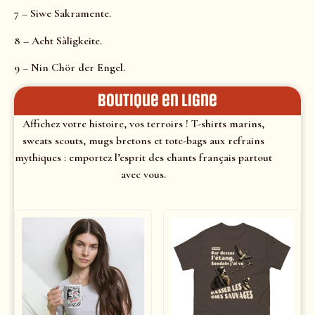
7 – Siwe Sakramente.
8 – Acht Sàligkeite.
9 – Nin Chör der Engel.
Boutique en ligne
Affichez votre histoire, vos terroirs ! T-shirts marins,
sweats scouts, mugs bretons et tote-bags aux refrains
mythiques : emportez l’esprit des chants français partout
avec vous.