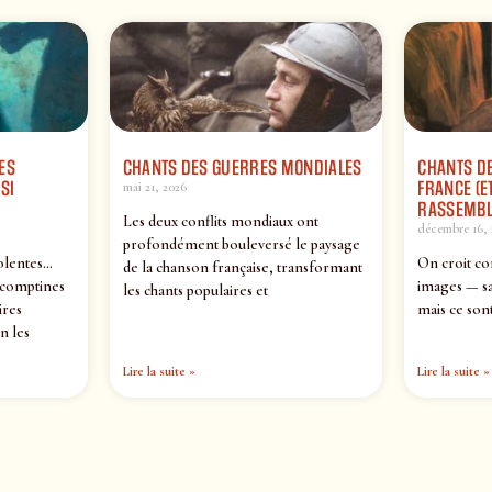
ES
CHANTS DES GUERRES MONDIALES
CHANTS DE
SI
FRANCE (ET
mai 21, 2026
RASSEMBL
Les deux conflits mondiaux ont
décembre 16, 
profondément bouleversé le paysage
olentes…
On croit co
de la chanson française, transformant
 comptines
images — sa
les chants populaires et
ires
mais ce sont
n les
Lire la suite »
Lire la suite »