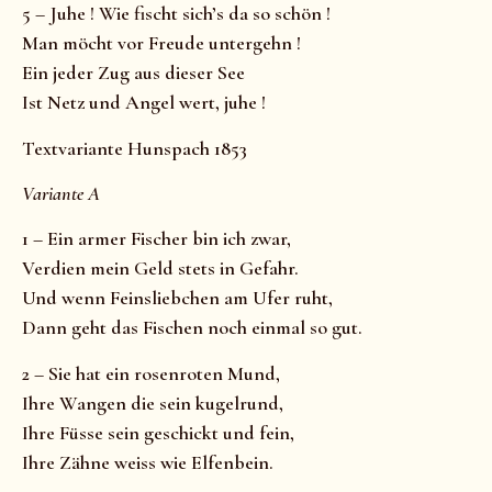
5 – Juhe ! Wie fischt sich’s da so schön !
Man möcht vor Freude untergehn !
Ein jeder Zug aus dieser See
Ist Netz und Angel wert, juhe !
Textvariante Hunspach 1853
Variante A
1 – Ein armer Fischer bin ich zwar,
Verdien mein Geld stets in Gefahr.
Und wenn Feinsliebchen am Ufer ruht,
Dann geht das Fischen noch einmal so gut.
2 – Sie hat ein rosenroten Mund,
Ihre Wangen die sein kugelrund,
Ihre Füsse sein geschickt und fein,
Ihre Zähne weiss wie Elfenbein.