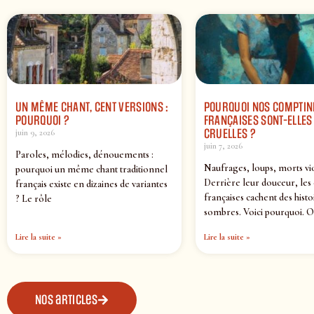
UN MÊME CHANT, CENT VERSIONS :
POURQUOI NOS COMPTIN
POURQUOI ?
FRANÇAISES SONT-ELLES 
CRUELLES ?
juin 9, 2026
juin 7, 2026
Paroles, mélodies, dénouements :
Naufrages, loups, morts vi
pourquoi un même chant traditionnel
Derrière leur douceur, les
français existe en dizaines de variantes
françaises cachent des histo
? Le rôle
sombres. Voici pourquoi. O
Lire la suite »
Lire la suite »
Nos articles