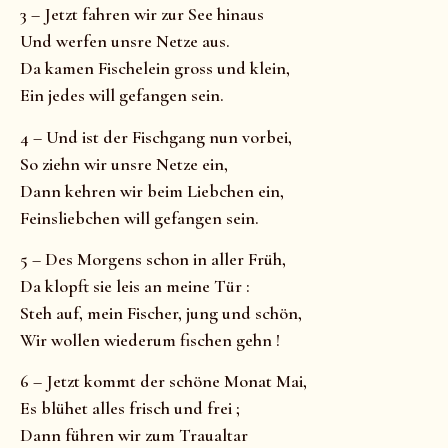
3 – Jetzt fahren wir zur See hinaus
Und werfen unsre Netze aus.
Da kamen Fischelein gross und klein,
Ein jedes will gefangen sein.
4 – Und ist der Fischgang nun vorbei,
So ziehn wir unsre Netze ein,
Dann kehren wir beim Liebchen ein,
Feinsliebchen will gefangen sein.
5 – Des Morgens schon in aller Früh,
Da klopft sie leis an meine Tür :
Steh auf, mein Fischer, jung und schön,
Wir wollen wiederum fischen gehn !
6 – Jetzt kommt der schöne Monat Mai,
Es blühet alles frisch und frei ;
Dann führen wir zum Traualtar