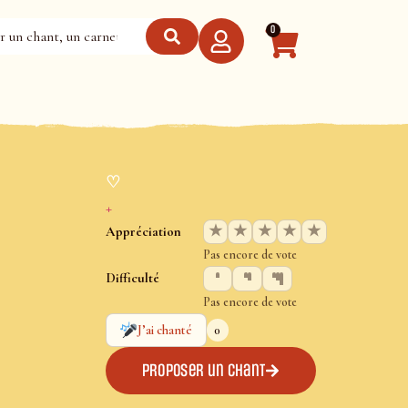
0
♡
+
★
★
★
★
★
Appréciation
Pas encore de vote
Difficulté
Pas encore de vote
0
J’ai chanté
Proposer un chant