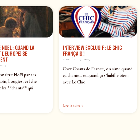
 NOËL : QUAND LA
INTERVIEW EXCLUSIF : LE CHIC
 L’EUROPE) SE
FRANÇAIS !
ENT
novembre 27, 2025
2025
Chez Chants de France, on aime quand
nnaître Noël par ses
ça chante… et quand ça s’habille bien :
pin, bougies, crèche —
avec Le Chic
 les **chants** qui
Lire la suite »