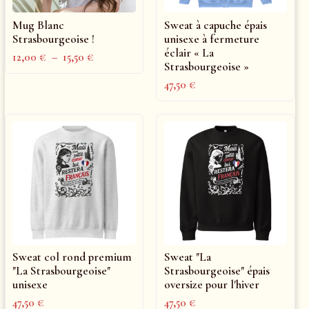
Mug Blanc
Sweat à capuche épais
Strasbourgeoise !
unisexe à fermeture
éclair « La
12,00
€
–
15,50
€
Strasbourgeoise »
47,50
€
Sweat col rond premium
Sweat "La
"La Strasbourgeoise"
Strasbourgeoise" épais
unisexe
oversize pour l'hiver
47,50
€
47,50
€