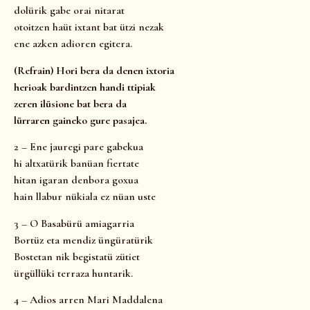
dolürik gabe orai nitarat
otoitzen haüt ixtant bat ützi nezak
ene azken adioren egitera.
(Refrain) Hori bera da denen ixtoria
herioak bardintzen handi ttipiak
zeren ilüsione bat bera da
lürraren gaineko gure pasajea.
2 – Ene jauregi pare gabekua
hi altxatürik banüan fiertate
hitan igaran denbora goxua
hain llabur nükiala ez nüan uste
3 – O Basabürü amiagarria
Bortüz eta mendiz üngüratürik
Bostetan nik begistatü zütiet
ürgüllüki terraza huntarik.
4 – Adios arren Mari Maddalena