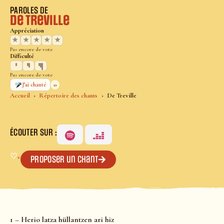
PAROLES DE
De Treville
Appréciation
★
★
★
★
★
Pas encore de vote
Difficulté
Pas encore de vote
0
J’ai chanté
Accueil
Répertoire des chants
De Treville
ÉCOUTER SUR :
♡
+
Proposer un chant
1 – Herio latza hüllantzen ari hiz