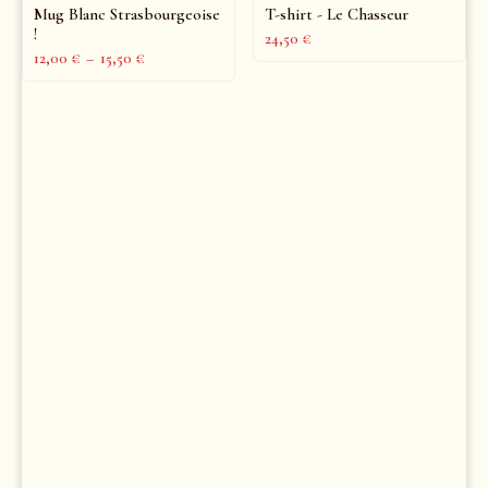
Mug Blanc Strasbourgeoise
T-shirt - Le Chasseur
!
24,50
€
12,00
€
–
15,50
€