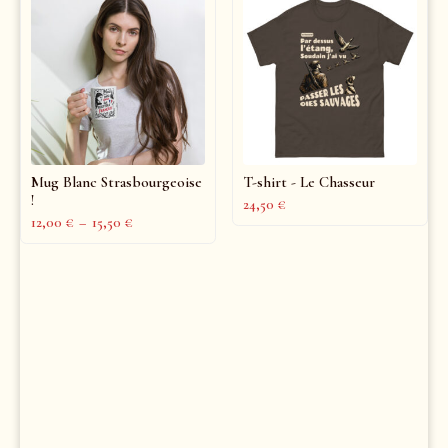
Mug Blanc Strasbourgeoise
T-shirt - Le Chasseur
!
24,50
€
12,00
€
–
15,50
€