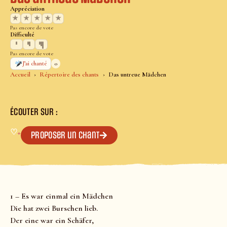
Appréciation
★
★
★
★
★
Pas encore de vote
Difficulté
Pas encore de vote
0
J’ai chanté
Accueil
Répertoire des chants
Das untreue Mädchen
ÉCOUTER SUR :
♡
+
Proposer un chant
1 – Es war einmal ein Mädchen
Die hat zwei Burschen lieb.
Der eine war ein Schäfer,