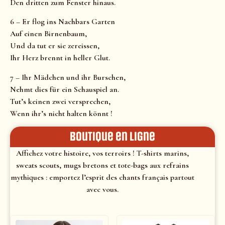
Den dritten zum Fenster hinaus.
6 – Er flog ins Nachbars Garten
Auf einen Birnenbaum,
Und da tut er sie zereissen,
Ihr Herz brennt in heller Glut.
7 – Ihr Mädchen und ihr Burschen,
Nehmt dies für ein Schauspiel an.
Tut’s keinen zwei versprechen,
Wenn ihr’s nicht halten könnt !
Boutique en ligne
Affichez votre histoire, vos terroirs ! T-shirts marins,
sweats scouts, mugs bretons et tote-bags aux refrains
mythiques : emportez l’esprit des chants français partout
avec vous.