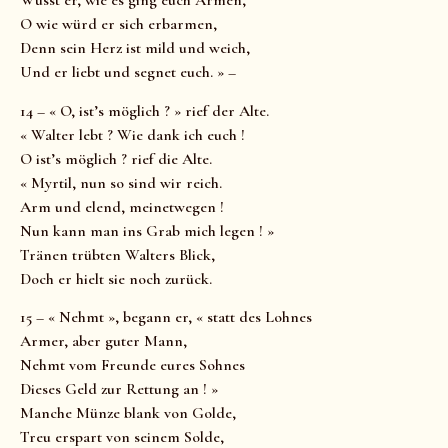
Wüsst er, wie es ging euch Armen,
O wie würd er sich erbarmen,
Denn sein Herz ist mild und weich,
Und er liebt und segnet euch. » –
14 – « O, ist’s möglich ? » rief der Alte.
« Walter lebt ? Wie dank ich euch !
O ist’s möglich ? rief die Alte.
« Myrtil, nun so sind wir reich.
Arm und elend, meinetwegen !
Nun kann man ins Grab mich legen ! »
Tränen trübten Walters Blick,
Doch er hielt sie noch zurück.
15 – « Nehmt », begann er, « statt des Lohnes
Armer, aber guter Mann,
Nehmt vom Freunde eures Sohnes
Dieses Geld zur Rettung an ! »
Manche Münze blank von Golde,
Treu erspart von seinem Solde,