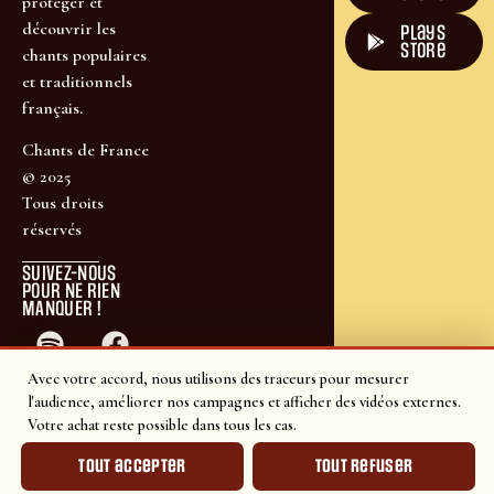
protéger et
découvrir les
plays
store
chants populaires
et traditionnels
français.
Chants de France
© 2025
Tous droits
réservés
SUIVEZ-NOUS
POUR NE RIEN
MANQUER !
Avec votre accord, nous utilisons des traceurs pour mesurer
l'audience, améliorer nos campagnes et afficher des vidéos externes.
Votre achat reste possible dans tous les cas.
Tout accepter
Tout refuser