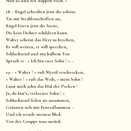
Nun so sind wir doppelt reich. »
18 – Engel schreiben jetzt die schöne
Tat mit Strahlenschriften an,
Engel feiern jetzt die Szene,
Die kein Dichter schildern kann.
Walter scheint das Herz zu brechen,
Er will weinen, er will sprechen,
Schluchzend und mit halbem Ton
Sprach er : « Ich bin euer Sohn ! » –
19 – « Walter ! » ruft Myrtil erschrocken,
« Walter ! » ruft das Weib, « mein Sohn !
Lasst mich sehn das Mal der Pocken !
Ja, du bist’s, verlorner Sohn ! »
Schluchzend fielen sie zusammen,
Grüssten sich mit Feuersflammen. –
Und ich wende meinen Blick
Von der Gruppe nass zurück.