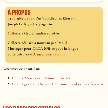
À propos
Trouvable dans « Das Volkslied im Elsass »,
Joseph Lefftz, vol. 1, page 161
Collecté à Grafenstaden en 1870.
Collecte réalisée à nouveau par Daniel
Muringer pour OLCA (Office pour la langue
et les cultures d’Alsace), site
Sàmmle
Retrouvez ce chant dans :
Chants Alsace et traditions musicales
Chants germanophones : Chansons populaires à découvrir