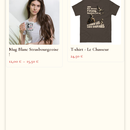
Mug Blanc Strasbourgeoise
T-shirt - Le Chasseur
!
24,50
€
12,00
€
–
15,50
€