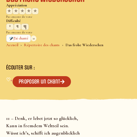
Appréciation
★
★
★
★
★
Pas encore de vote
Difficulté
Pas encore de vote
0
J’ai chanté
Accueil
Répertoire des chants
Das frohe Wiedersehen
ÉCOUTER SUR :
♡
+
Proposer un chant
11 – Denk, er lebet jetzt so glücklich,
Kann in fremdem Weltteil sein.
Wüsst ich’s, schifft ich augenblicklich