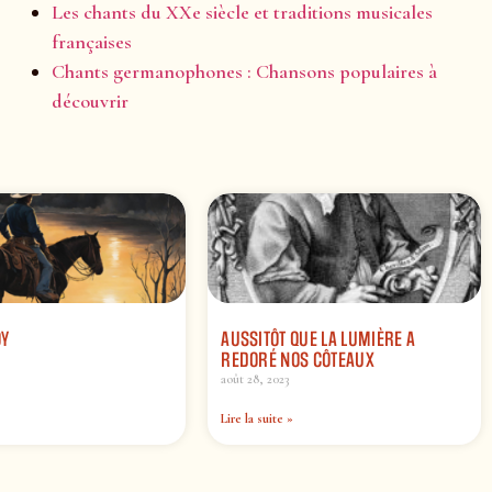
Les chants du XXe siècle et traditions musicales
françaises
Chants germanophones : Chansons populaires à
découvrir
OY
AUSSITÔT QUE LA LUMIÈRE A
REDORÉ NOS CÔTEAUX
août 28, 2023
Lire la suite »