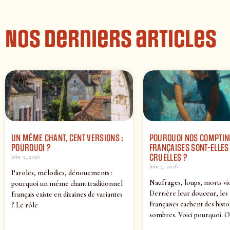
Nos derniers articles
UN MÊME CHANT, CENT VERSIONS :
POURQUOI NOS COMPTIN
POURQUOI ?
FRANÇAISES SONT-ELLES 
CRUELLES ?
juin 9, 2026
juin 7, 2026
Paroles, mélodies, dénouements :
Naufrages, loups, morts vi
pourquoi un même chant traditionnel
Derrière leur douceur, les
français existe en dizaines de variantes
françaises cachent des histo
? Le rôle
sombres. Voici pourquoi. O