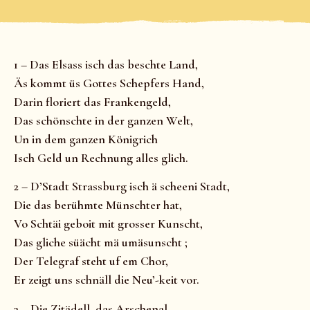
1 – Das Elsass isch das beschte Land,
Äs kommt üs Gottes Schepfers Hand,
Darin floriert das Frankengeld,
Das schönschte in der ganzen Welt,
Un in dem ganzen Königrich
Isch Geld un Rechnung alles glich.
2 – D’Stadt Strassburg isch ä scheeni Stadt,
Die das berühmte Münschter hat,
Vo Schtäi geboit mit grosser Kunscht,
Das gliche süächt mä umäsunscht ;
Der Telegraf steht uf em Chor,
Er zeigt uns schnäll die Neu’-keit vor.
3 – Die Zitädell, das Arschenal,