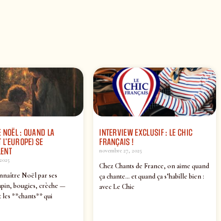
 NOËL : QUAND LA
INTERVIEW EXCLUSIF : LE CHIC
 L’EUROPE) SE
FRANÇAIS !
ENT
novembre 27, 2025
2025
Chez Chants de France, on aime quand
nnaître Noël par ses
ça chante… et quand ça s’habille bien :
pin, bougies, crèche —
avec Le Chic
 les **chants** qui