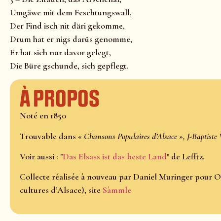
Umgäwe mit dem Feschtungswall,
Der Find isch nit däri gekomme,
Drum hat er nigs darüs genomme,
Er hat sich nur davor gelegt,
Die Büre gschunde, sich gepflegt.
À propos
Noté en 1850
Trouvable dans
« Chansons Populaires d’Alsace », J-Baptiste 
Voir aussi : "
Das Elsass ist das beste Land
" de Lefftz.
Collecte réalisée à nouveau par Daniel Muringer pour O
cultures d’Alsace), site
Sàmmle