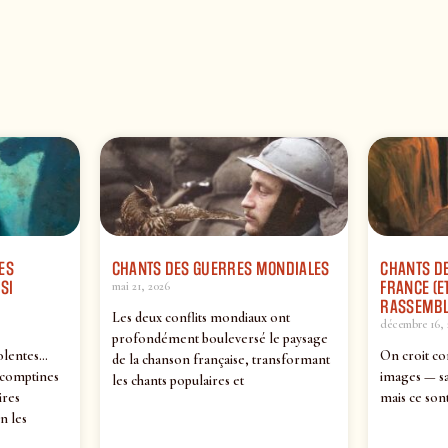
ES
CHANTS DES GUERRES MONDIALES
CHANTS DE
SI
FRANCE (ET
mai 21, 2026
RASSEMBL
Les deux conflits mondiaux ont
décembre 16, 
profondément bouleversé le paysage
olentes…
On croit co
de la chanson française, transformant
 comptines
images — sa
les chants populaires et
ires
mais ce sont
n les