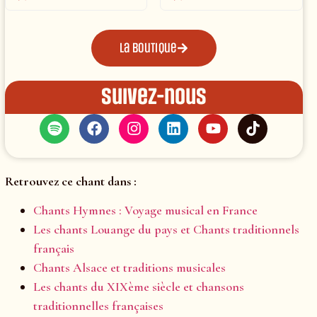
La boutique
Suivez-nous
Retrouvez ce chant dans :
Chants Hymnes : Voyage musical en France
Les chants Louange du pays et Chants traditionnels
français
Chants Alsace et traditions musicales
Les chants du XIXème siècle et chansons
traditionnelles françaises