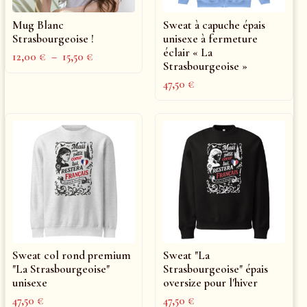
Mug Blanc
Sweat à capuche épais
Strasbourgeoise !
unisexe à fermeture
éclair « La
12,00
€
–
15,50
€
Strasbourgeoise »
47,50
€
Sweat col rond premium
Sweat "La
"La Strasbourgeoise"
Strasbourgeoise" épais
unisexe
oversize pour l'hiver
47,50
€
47,50
€