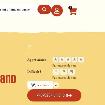
0
♡
+
★
★
★
★
★
Appréciation
Pas encore de vote
Difficulté
Land
Pas encore de vote
0
J’ai chanté
Proposer un chant