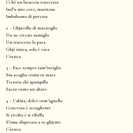
Ci hè un lucucciu tenerezza
Ind’u mio core, maestosu
Imbalsama di purezza
2 – Ghjuvellu di maraviglie
Ùn ne circate sumiglie
Ùn truverete la para
Ghjè ùnica, sola è cara
Còrsica
3 – Face sempre tant’inviglia
Ssu scogliu ciottu in mare
Tresoru chì spampilla
Sacru cume un altare
4 – Calma, dolce cum’agnella
Generosa è accugliente
Si rivolta è si ribella
S’omu disprezza a so ghjente
Còrsica