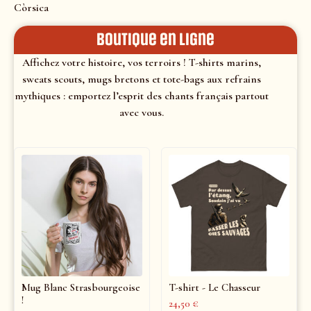
Còrsica
Boutique en ligne
Affichez votre histoire, vos terroirs ! T-shirts marins,
sweats scouts, mugs bretons et tote-bags aux refrains
mythiques : emportez l’esprit des chants français partout
avec vous.
Mug Blanc Strasbourgeoise
T-shirt - Le Chasseur
!
24,50
€