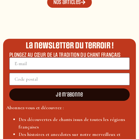
Nos articles
La newsletter du terroir !
PLONGEZ AU CŒUR DE LA TRADITION DU CHANT FRANÇAIS
Je m'abonne
Abonnez-vous et découvrez :
Des découvertes de chants issus de toutes les régions
françaises
Des histoires et anecdotes sur notre merveilleux et