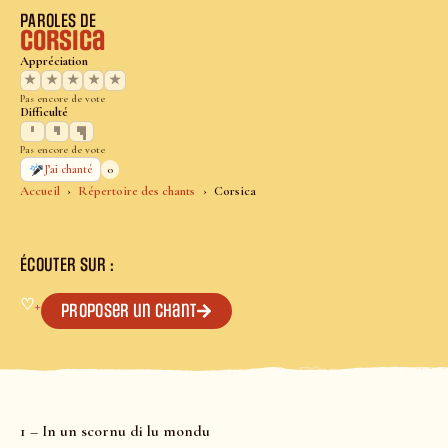
PAROLES DE
Corsica
Appréciation
★
★
★
★
★
Pas encore de vote
Difficulté
Pas encore de vote
0
J’ai chanté
Accueil
Répertoire des chants
Corsica
ÉCOUTER SUR :
♡
+
Proposer un chant
1 – In un scornu di lu mondu