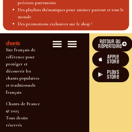
précieux patrimoine
Des playlists thématiques pour animer partout et tout le
monde
Des promotions exclusives sur le shop !
Retour au
répertoire
Site français de
Apple
référence pour
Store
protéger et
découvrir les
plays
store
chants populaires
et traditionnels
français.
Chants de France
© 2025
Tous droits
réservés