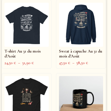
T-shirt Au 31 du mois
Sweat à capuche Au 31 du
d'Août
mois d'Août
24,50
€
–
31,90
€
47,50
€
–
58,50
€