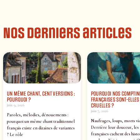
Nos derniers articles
UN MÊME CHANT, CENT VERSIONS :
POURQUOI NOS COMPTIN
POURQUOI ?
FRANÇAISES SONT-ELLES 
CRUELLES ?
juin 9, 2026
juin 7, 2026
Paroles, mélodies, dénouements :
Naufrages, loups, morts vi
pourquoi un même chant traditionnel
Derrière leur douceur, les
français existe en dizaines de variantes
françaises cachent des histo
? Le rôle