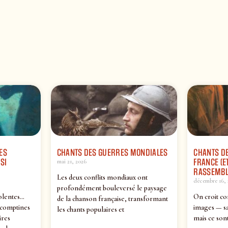
ES
CHANTS DES GUERRES MONDIALES
CHANTS DE
SI
FRANCE (ET
mai 21, 2026
RASSEMBL
Les deux conflits mondiaux ont
décembre 16, 
profondément bouleversé le paysage
olentes…
On croit co
de la chanson française, transformant
 comptines
images — sa
les chants populaires et
ires
mais ce sont