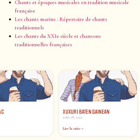
Chants et époques musicales en tradition musicale
française
Les chants marins : Répertoire de chants
traditionnels
Les chants du XXIe siècle et chansons
traditionnelles françaises
AC
XUXURI BATEN GAINEAN
août 28, 2023
Lire la suite »