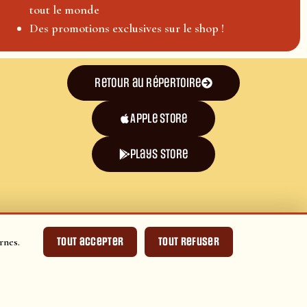
tout le monde
Des promotions exclusives sur le shop !
Retour au répertoire
Apple Store
plays store
Tout accepter
Tout refuser
rnes.