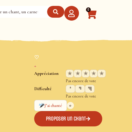
0
♡
+
★
★
★
★
★
Appréciation
Pas encore de vote
Difficulté
s
Pas encore de vote
0
J’ai chanté
Proposer un chant