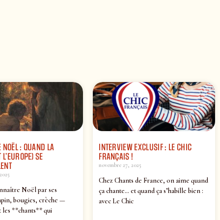
 NOËL : QUAND LA
INTERVIEW EXCLUSIF : LE CHIC
 L’EUROPE) SE
FRANÇAIS !
ENT
novembre 27, 2025
2025
Chez Chants de France, on aime quand
nnaître Noël par ses
ça chante… et quand ça s’habille bien :
pin, bougies, crèche —
avec Le Chic
 les **chants** qui