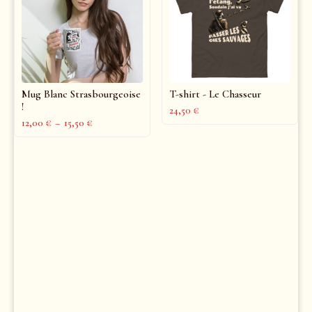
Mug Blanc Strasbourgeoise
T-shirt - Le Chasseur
!
24,50
€
12,00
€
–
15,50
€