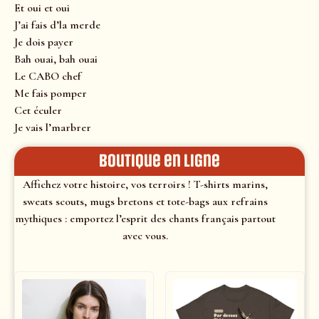
Et oui et oui
J’ai fais d’la merde
Je dois payer
Bah ouai, bah ouai
Le CABO chef
Me fais pomper
Cet éculer
Je vais l’marbrer
Boutique en ligne
Affichez votre histoire, vos terroirs ! T-shirts marins,
sweats scouts, mugs bretons et tote-bags aux refrains
mythiques : emportez l’esprit des chants français partout
avec vous.