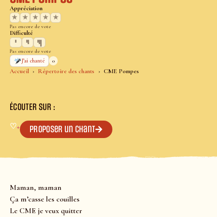
Appréciation
★
★
★
★
★
Pas encore de vote
Difficulté
Pas encore de vote
0
J’ai chanté
Accueil
Répertoire des chants
CME Pompes
ÉCOUTER SUR :
♡
+
Proposer un chant
Maman, maman
Ça m’casse les couilles
Le CME je veux quitter