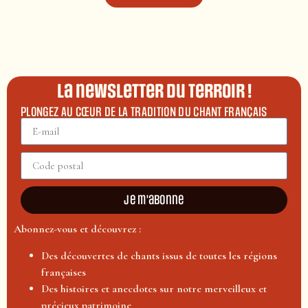
La newsletter du terroir !
PLONGEZ AU CŒUR DE LA TRADITION DU CHANT FRANÇAIS
Je m'abonne
Abonnez-vous et découvrez :
Des découvertes de chants issus de toutes les régions
françaises
Des histoires et anecdotes sur notre merveilleux et
précieux patrimoine