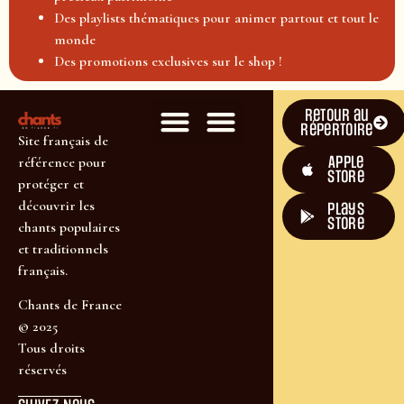
Des playlists thématiques pour animer partout et tout le
monde
Des promotions exclusives sur le shop !
Retour au
répertoire
Site français de
Apple
référence pour
Store
protéger et
découvrir les
plays
store
chants populaires
et traditionnels
français.
Chants de France
© 2025
Tous droits
réservés