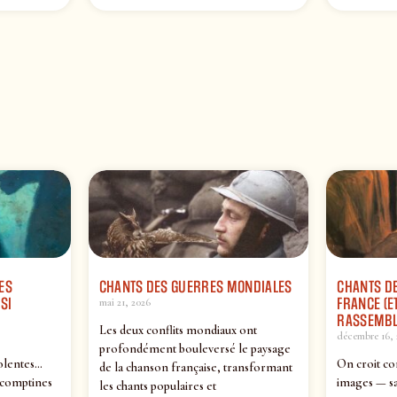
ES
CHANTS DES GUERRES MONDIALES
CHANTS DE
SI
FRANCE (ET
mai 21, 2026
RASSEMBL
Les deux conflits mondiaux ont
décembre 16, 
profondément bouleversé le paysage
olentes…
On croit co
de la chanson française, transformant
 comptines
images — sa
les chants populaires et