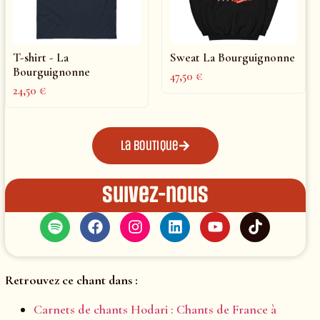
T-shirt - La
Sweat La Bourguignonne
Bourguignonne
47,50
€
24,50
€
La boutique
Suivez-nous
Retrouvez ce chant dans :
Carnets de chants Hodari : Chants de France à