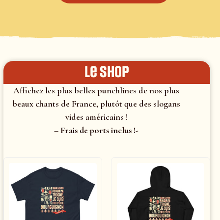
le shop
Affichez les plus belles punchlines de nos plus
beaux chants de France, plutôt que des slogans
vides américains !
– Frais de ports inclus !-