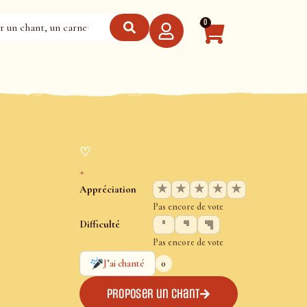
0
♡
+
★
★
★
★
★
Appréciation
Pas encore de vote
Difficulté
Pas encore de vote
0
J’ai chanté
Proposer un chant