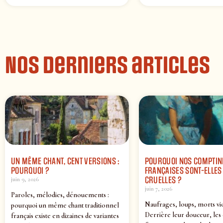
Nos derniers articles
UN MÊME CHANT, CENT VERSIONS :
POURQUOI NOS COMPTIN
POURQUOI ?
FRANÇAISES SONT-ELLES 
CRUELLES ?
juin 9, 2026
juin 7, 2026
Paroles, mélodies, dénouements :
Naufrages, loups, morts vi
pourquoi un même chant traditionnel
Derrière leur douceur, les
français existe en dizaines de variantes