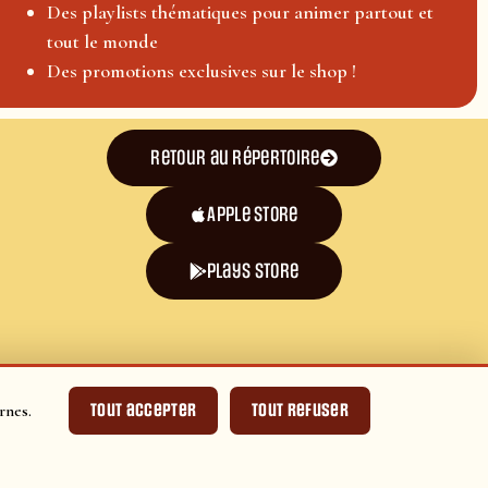
Des playlists thématiques pour animer partout et
tout le monde
Des promotions exclusives sur le shop !
Retour au répertoire
Apple Store
plays store
Tout accepter
Tout refuser
rnes.