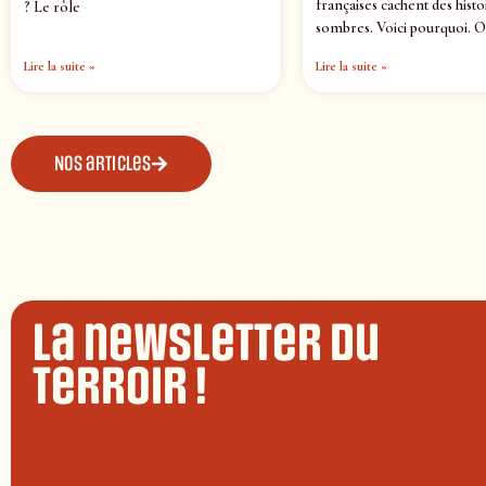
françaises cachent des histo
? Le rôle
sombres. Voici pourquoi. O
Lire la suite »
Lire la suite »
Nos articles
La newsletter du
terroir !