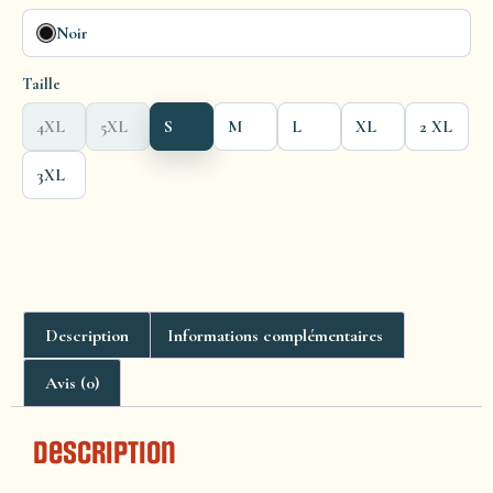
Noir
Taille
4XL
5XL
S
M
L
XL
2 XL
3XL
Description
Informations complémentaires
Avis (0)
Description