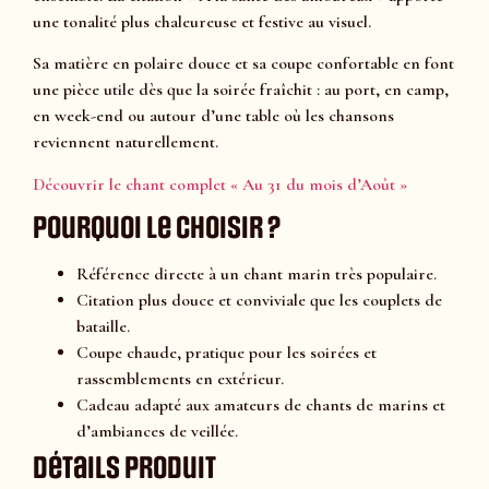
une tonalité plus chaleureuse et festive au visuel.
Sa matière en polaire douce et sa coupe confortable en font
une pièce utile dès que la soirée fraîchit : au port, en camp,
en week-end ou autour d’une table où les chansons
reviennent naturellement.
Découvrir le chant complet « Au 31 du mois d’Août »
Pourquoi le choisir ?
Référence directe à un chant marin très populaire.
Citation plus douce et conviviale que les couplets de
bataille.
Coupe chaude, pratique pour les soirées et
rassemblements en extérieur.
Cadeau adapté aux amateurs de chants de marins et
d’ambiances de veillée.
Détails produit