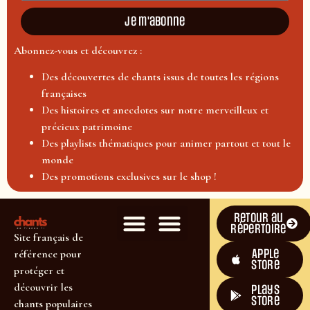
Je m'abonne
Abonnez-vous et découvrez :
Des découvertes de chants issus de toutes les régions
françaises
Des histoires et anecdotes sur notre merveilleux et
précieux patrimoine
Des playlists thématiques pour animer partout et tout le
monde
Des promotions exclusives sur le shop !
Retour au
répertoire
Site français de
Apple
référence pour
Store
protéger et
découvrir les
plays
store
chants populaires