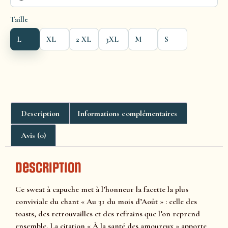
Taille
L
XL
2 XL
3XL
M
S
Description
Informations complémentaires
Avis (0)
Description
Ce sweat à capuche met à l’honneur la facette la plus
conviviale du chant « Au 31 du mois d’Août » : celle des
toasts, des retrouvailles et des refrains que l’on reprend
ensemble. La citation « À la santé des amoureux » apporte