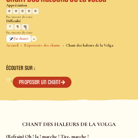
Appréciation
★
★
★
★
★
Pas encore de vote
Difficulté
Pas encore de vote
0
J’ai chanté
Accueil
Répertoire des chants
Chant des haleurs de la Volga
ÉCOUTER SUR :
♡
+
Proposer un chant
CHANT DES HALEURS DE LA VOLGA
(Refrain) Oh ! la ! marche ! Tire, marche !