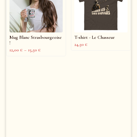
Mug Blanc Strasbourgeoise
T-shirt - Le Chasseur
!
24,50
€
12,00
€
–
15,50
€