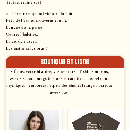
Traîne, traîne-toi !
3 – Tire, tire, quand viendra la nuit,
Près de l’eau tu trouveras ton lit…
Longue est la peine
Courte l’haleine…
La corde t’usera
Les mains et les bras !
Boutique en ligne
Affichez votre histoire, vos terroirs ! T-shirts marins,
sweats scouts, mugs bretons et tote-bags aux refrains
mythiques : emportez l’esprit des chants français partout
avec vous.