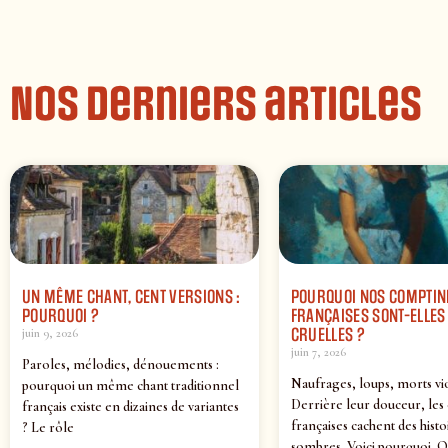
Nos derniers articles
UN MÊME CHANT, CENT VERSIONS :
POURQUOI NOS COMPTIN
POURQUOI ?
FRANÇAISES SONT-ELLES 
CRUELLES ?
juin 9, 2026
juin 7, 2026
Paroles, mélodies, dénouements :
Naufrages, loups, morts vi
pourquoi un même chant traditionnel
Derrière leur douceur, les
français existe en dizaines de variantes
françaises cachent des histo
? Le rôle
sombres. Voici pourquoi. O