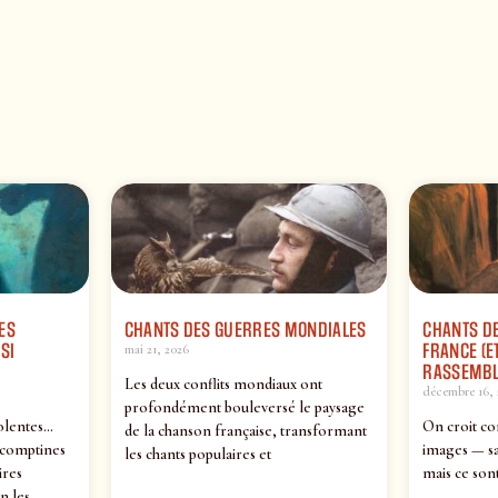
ES
CHANTS DES GUERRES MONDIALES
CHANTS DE
SI
FRANCE (ET
mai 21, 2026
RASSEMBL
Les deux conflits mondiaux ont
décembre 16, 
profondément bouleversé le paysage
olentes…
On croit co
de la chanson française, transformant
 comptines
images — sa
les chants populaires et
ires
mais ce sont
n les