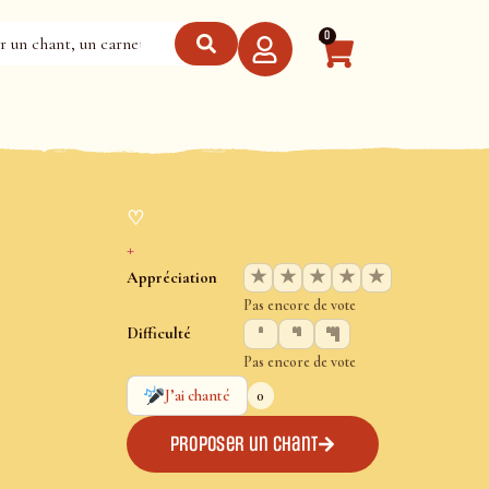
0
♡
+
★
★
★
★
★
Appréciation
Pas encore de vote
Difficulté
Pas encore de vote
0
J’ai chanté
Proposer un chant