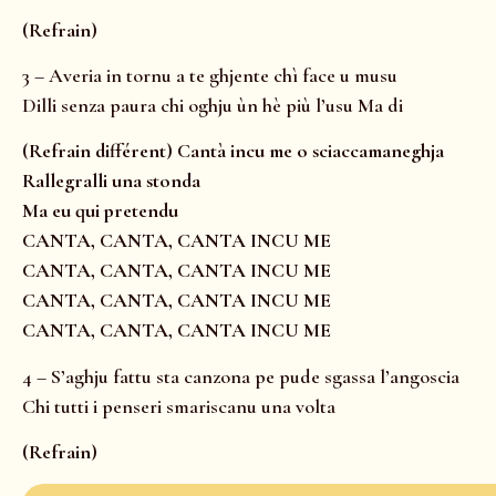
(Refrain)
3 – Averia in tornu a te ghjente chì face u musu
Dilli senza paura chi oghju ùn hè più l’usu Ma di
(Refrain différent) Cantà incu me o sciaccamaneghja
Rallegralli una stonda
Ma eu qui pretendu
CANTA, CANTA, CANTA INCU ME
CANTA, CANTA, CANTA INCU ME
CANTA, CANTA, CANTA INCU ME
CANTA, CANTA, CANTA INCU ME
4 – S’aghju fattu sta canzona pe pude sgassa l’angoscia
Chi tutti i penseri smariscanu una volta
(Refrain)