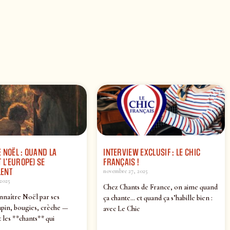
 NOËL : QUAND LA
INTERVIEW EXCLUSIF : LE CHIC
 L’EUROPE) SE
FRANÇAIS !
ENT
novembre 27, 2025
2025
Chez Chants de France, on aime quand
nnaître Noël par ses
ça chante… et quand ça s’habille bien :
pin, bougies, crèche —
avec Le Chic
 les **chants** qui