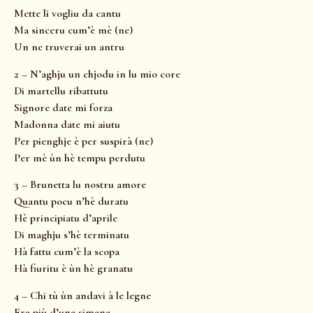
Mette li vogliu da cantu
Ma sinceru cum’è mè (ne)
Un ne truverai un antru
2 – N’aghju un chjodu in lu mio core
Di martellu ribattutu
Signore date mi forza
Madonna date mi aiutu
Per pienghje è per suspirà (ne)
Per mè ùn hè tempu perdutu
3 – Brunetta lu nostru amore
Quantu pocu n’hè duratu
Hè principiatu d’aprile
Di maghju s’hè terminatu
Hà fattu cum’è la scopa
Hà fiuritu è ùn hè granatu
4 – Chi tù ùn andavi à le legne
Era più d’una simana