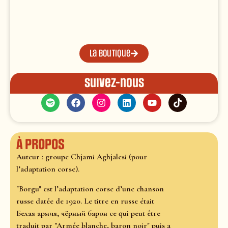
La boutique
Suivez-nous
À propos
Auteur : groupe Chjami Aghjalesi (pour
l’adaptation corse).
"Borgu" est l’adaptation corse d’une chanson
russe datée de 1920. Le titre en russe était
Белая армия, чёрный барон ce qui peut être
traduit par "Armée blanche, baron noir" puis a