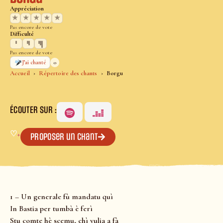
Appréciation
★
★
★
★
★
Pas encore de vote
Difficulté
Pas encore de vote
0
J’ai chanté
Accueil
Répertoire des chants
Borgu
ÉCOUTER SUR :
♡
+
Proposer un chant
1 – Un generale fù mandatu quì
In Bastia per tumbà è ferì
Stu comte hè scemu, chì vulia a fà