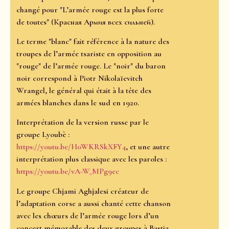
changé pour "L’armée rouge est la plus forte
de toutes" (Красная Армия всех сильней).
Le terme "blanc" fait référence à la nature des
troupes de l’armée tsariste en opposition au
"rouge" de l’armée rouge. Le "noir" du baron
noir correspond à Piotr Nikolaïevitch
Wrangel, le général qui était à la tête des
armées blanches dans le sud en 1920.
Interprétation de la version russe par le
groupe Lyoubè :
https://youtu.be/H0WKRSkXFY4
, et une autre
interprétation plus classique avec les paroles :
https://youtu.be/vA-W_MPg9ec
Le groupe Chjami Aghjalesi créateur de
l’adaptation corse a aussi chanté cette chanson
avec les chœurs de l’armée rouge lors d’un
concert mémorable des deux groupes à Bastia