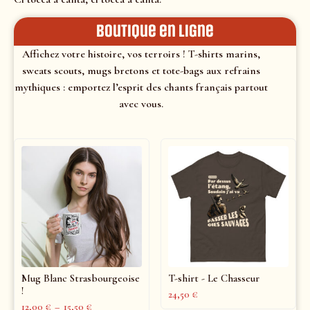
Boutique en ligne
Affichez votre histoire, vos terroirs ! T-shirts marins,
sweats scouts, mugs bretons et tote-bags aux refrains
mythiques : emportez l’esprit des chants français partout
avec vous.
Mug Blanc Strasbourgeoise
T-shirt - Le Chasseur
!
24,50
€
12,00
€
–
15,50
€