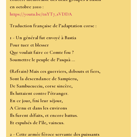
en octobre 2010 :
https://youtu.be/tnYT7_sVDDA
Traduction française de l’adaptation corse :
1 - Un général fut envoyé à Bastia
Pour tuer et blesser
Que voulait faire ce Comte fou ?
Soumettre le peuple de Pasquà ...
(Refrain) Mais ces guerriers, debouts et fiers,
Sont la descendance de Sampieru,
De Sambucucciu, corse sincère,
Ils luttaient contre l’étranger.
En ce jour, fini leur séjour,
A Cirnu et dans les environs
Ils furent défaits, et encore battus.
Et expulsés de l’île, vaincus.
2 - Cette armée féroce servante des puissants