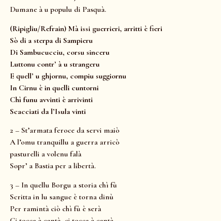
Dumane à u populu di Pasquà.
(Ripigliu/Refrain) Mà issi guerrieri, arritti è fieri
Sò di a sterpa di Sampieru
Di Sambucucciu, corsu sinceru
Luttonu contr’ à u strangeru
E quell’ u ghjornu, compiu suggiornu
In Cirnu è in quelli cuntorni
Chì funu avvinti è arrivinti
Scacciati da l’Isula vinti
2 – St’armata feroce da servi maiò
A l’omu tranquillu a guerra arricò
pasturelli a volenu falà
Sopr’ a Bastia per a libertà.
3 – In quellu Borgu a storia chì fù
Scritta in lu sangue è torna dinù
Per ramintà ciò chì fù è serà
Ci tocca à cantà, ci tocca à cantà.