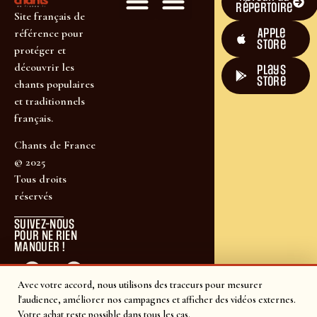
répertoire
Site français de
Apple
référence pour
Store
protéger et
découvrir les
plays
store
chants populaires
et traditionnels
français.
Chants de France
© 2025
Tous droits
réservés
SUIVEZ-NOUS
POUR NE RIEN
MANQUER !
Avec votre accord, nous utilisons des traceurs pour mesurer
l'audience, améliorer nos campagnes et afficher des vidéos externes.
Votre achat reste possible dans tous les cas.