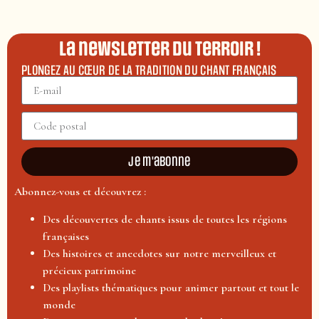
La newsletter du terroir !
PLONGEZ AU CŒUR DE LA TRADITION DU CHANT FRANÇAIS
Je m'abonne
Abonnez-vous et découvrez :
Des découvertes de chants issus de toutes les régions
françaises
Des histoires et anecdotes sur notre merveilleux et
précieux patrimoine
Des playlists thématiques pour animer partout et tout le
monde