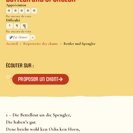
Appréciation
★
★
★
★
★
Pas encore de vote
Difficulté
Pas encore de vote
0
J’ai chanté
Accueil
Répertoire des chants
Bettler und Spengler
ÉCOUTER SUR :
♡
+
Proposer un chant
1 – Die Bettelleut un die Spengler,
Die haben’s gut.
Dene bricht wohl ken Ochs ken Horn,