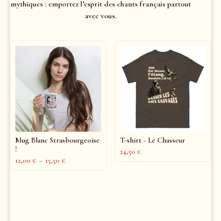
mythiques : emportez l’esprit des chants français partout
avec vous.
Mug Blanc Strasbourgeoise
T-shirt - Le Chasseur
!
24,50
€
12,00
€
–
15,50
€