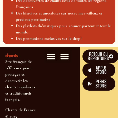
Des découvertes de chants issus de toutes les régions
françaises
Des histoires et anecdotes sur notre merveilleux et
précieux patrimoine
Des playlists thématiques pour animer partout et tout le
monde
Des promotions exclusives sur le shop !
Retour au
répertoire
Site français de
Apple
référence pour
Store
protéger et
découvrir les
plays
store
chants populaires
et traditionnels
français.
Chants de France
© 2025