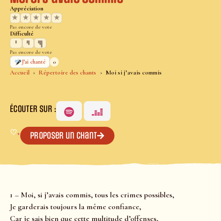
Appréciation
★
★
★
★
★
Pas encore de vote
Difficulté
Pas encore de vote
0
J’ai chanté
Accueil
Répertoire des chants
Moi si j’avais commis
ÉCOUTER SUR :
♡
+
Proposer un chant
1 – Moi, si j’avais commis, tous les crimes possibles,
Je garderais toujours la même confiance,
Car je sais bien que cette multitude d’offenses,