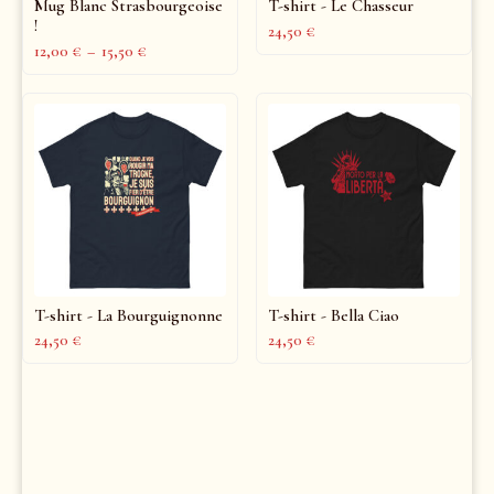
Mug Blanc Strasbourgeoise
T-shirt - Le Chasseur
!
24,50
€
12,00
€
–
15,50
€
T-shirt - La Bourguignonne
T-shirt - Bella Ciao
24,50
€
24,50
€