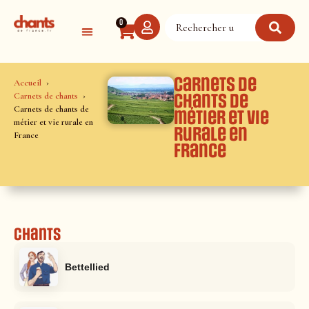
Panneau de gestion des cookies
0
Carnets de
Accueil
Carnets de chants
chants de
Carnets de chants de
métier et vie
métier et vie rurale en
rurale en
France
France
Chants
Bettellied